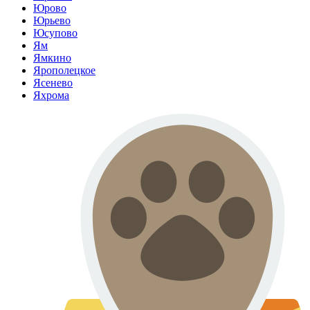
Юрово
Юрьево
Юсупово
Ям
Ямкино
Ярополецкое
Ясенево
Яхрома