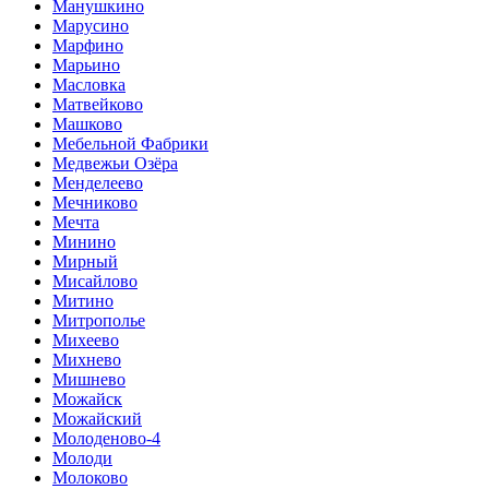
Манушкино
Марусино
Марфино
Марьино
Масловка
Матвейково
Машково
Мебельной Фабрики
Медвежьи Озёра
Менделеево
Мечниково
Мечта
Минино
Мирный
Мисайлово
Митино
Митрополье
Михеево
Михнево
Мишнево
Можайск
Можайский
Молоденово-4
Молоди
Молоково