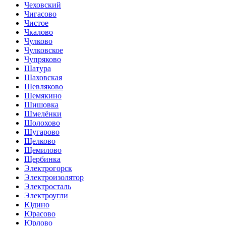
Чеховский
Чигасово
Чистое
Чкалово
Чулково
Чулковское
Чупряково
Шатура
Шаховская
Шевляково
Шемякино
Шишовка
Шмелёнки
Шолохово
Шугарово
Щелково
Щемилово
Щербинка
Электрогорск
Электроизолятор
Электросталь
Электроугли
Юдино
Юрасово
Юрлово