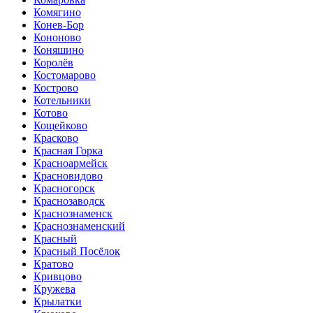
Комягино
Конев-Бор
Кононово
Коняшино
Королёв
Костомарово
Кострово
Котельники
Котово
Кощейково
Красково
Красная Горка
Красноармейск
Красновидово
Красногорск
Краснозаводск
Краснознаменск
Краснознаменский
Красный
Красный Посёлок
Кратово
Кривцово
Кружева
Крылатки