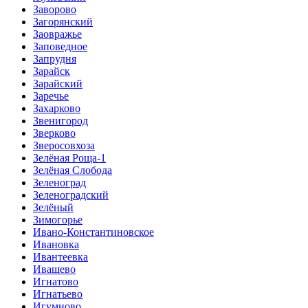
Заворово
Загорянский
Заовражье
Заповедное
Запрудня
Зарайск
Зарайский
Заречье
Захарково
Звенигород
Зверково
Зверосовхоза
Зелёная Роща-1
Зелёная Слобода
Зеленоград
Зеленоградский
Зелёный
Зимогорье
Ивано-Константиновское
Ивановка
Ивантеевка
Ивашево
Игнатово
Игнатьево
Игумново