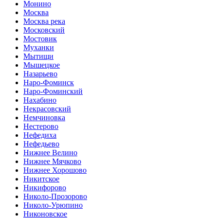
Монино
Москва
Москва река
Московский
Мостовик
Муханки
Мытищи
Мышецкое
Назарьево
Наро-Фоминск
Наро-Фоминский
Нахабино
Некрасовский
Немчиновка
Нестерово
Нефедиха
Нефедьево
Нижнее Велино
Нижнее Мячково
Нижнее Хорошово
Никитское
Никифорово
Николо-Прозорово
Николо-Урюпино
Никоновское