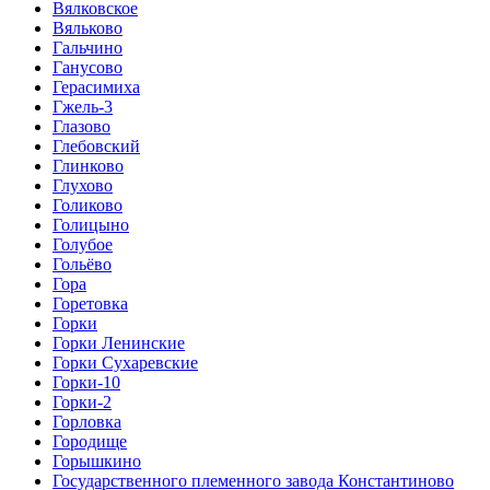
Вялковское
Вяльково
Гальчино
Ганусово
Герасимиха
Гжель-3
Глазово
Глебовский
Глинково
Глухово
Голиково
Голицыно
Голубое
Гольёво
Гора
Горетовка
Горки
Горки Ленинские
Горки Сухаревские
Горки-10
Горки-2
Горловка
Городище
Горышкино
Государственного племенного завода Константиново