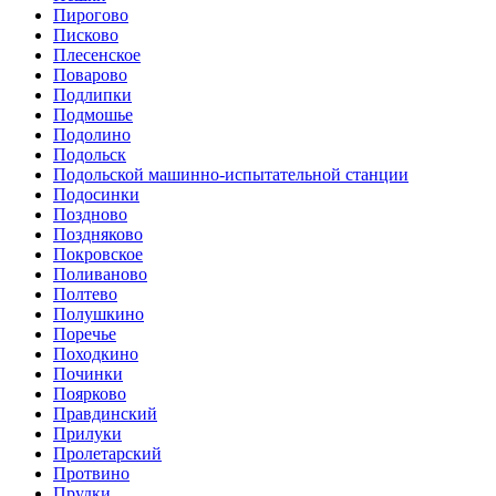
Пирогово
Писково
Плесенское
Поварово
Подлипки
Подмошье
Подолино
Подольск
Подольской машинно-испытательной станции
Подосинки
Поздново
Поздняково
Покровское
Поливаново
Полтево
Полушкино
Поречье
Походкино
Починки
Поярково
Правдинский
Прилуки
Пролетарский
Протвино
Прудки