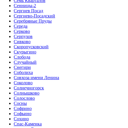
Семь Кварталов
Сенницы-2
Сергиев Посад
Сергиево-Посадский
Серебряные Пруды
Середа
Серково
Серпухов
Сивково
Скоропусковский
Скурыгино
Слобода
Случайный
Снегири
Соболиха
Совхоза имени Ленина
Соколово
Солнечногорск
Солнышково
Солослово
Сосны
Софрино
Софьино
Сохино
Спас-Каменка