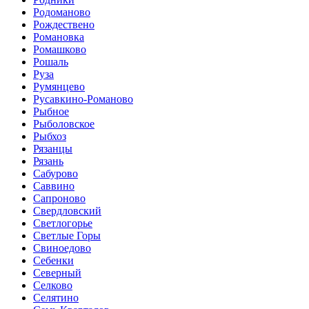
Родоманово
Рождествено
Романовка
Ромашково
Рошаль
Руза
Румянцево
Русавкино-Романово
Рыбное
Рыболовское
Рыбхоз
Рязанцы
Рязань
Сабурово
Саввино
Сапроново
Свердловский
Светлогорье
Светлые Горы
Свиноедово
Себенки
Северный
Селково
Селятино