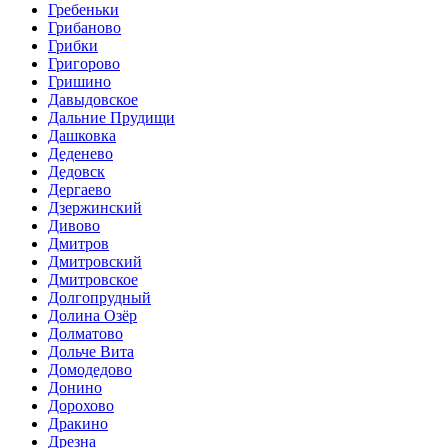
Гребеньки
Грибаново
Грибки
Григорово
Гришино
Давыдовское
Дальние Прудищи
Дашковка
Деденево
Дедовск
Дергаево
Дзержинский
Дивово
Дмитров
Дмитровский
Дмитровское
Долгопрудный
Долина Озёр
Долматово
Дольче Вита
Домодедово
Донино
Дорохово
Дракино
Дрезна