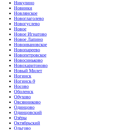
Никулино
Новинки
Новлянское
Новоглаголево
Новогуслево
Новое
Новое Игнатово
Новое Лапино
Новоивановское
Новопареево
Новопетровское
Новосиньково
Новохаритоново
Новый Милет
Ногинск
Ногинск-9
Носово
Оболенск
Обухово
Овсянниково
Одинцово
Одинцовский
Озёры
Октябрьский
Ольгово