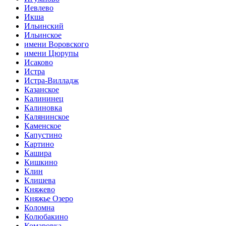
Иевлево
Икша
Ильинский
Ильинское
имени Воровского
имени Цюрупы
Исаково
Истра
Истра-Вилладж
Казанское
Калининец
Калиновка
Калянинское
Каменское
Капустино
Картино
Кашира
Кишкино
Клин
Клишева
Княжево
Княжье Озеро
Коломна
Колюбакино
Комаровка