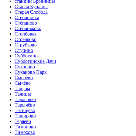
станции Бронницы
Старая Купавна
Старая Слобода
Степановка
Стёпаново
Степаньково
Столбовая
Стрелково
Струбково
Ступино
Субботино
Субботинские Дачи
Суханово
Суханово Парк
Сысоево
Сычёво
Талдом
Талицы
Тарасовка
Тарычёво
Татищево
Таширово
Теряево
Тимоново
Тимохово