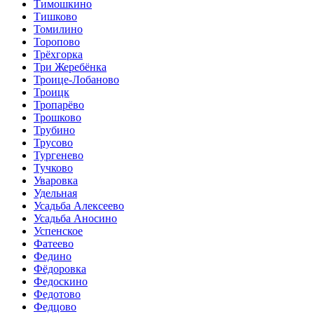
Тимошкино
Тишково
Томилино
Торопово
Трёхгорка
Три Жеребёнка
Троице-Лобаново
Троицк
Тропарёво
Трошково
Трубино
Трусово
Тургенево
Тучково
Уваровка
Удельная
Усадьба Алексеево
Усадьба Аносино
Успенское
Фатеево
Федино
Фёдоровка
Федоскино
Федотово
Федцово