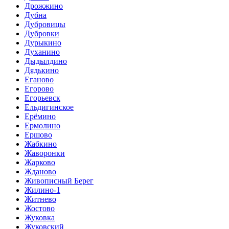
Дрожжино
Дубна
Дубровицы
Дубровки
Дурыкино
Духанино
Дыдылдино
Дядькино
Еганово
Егорово
Егорьевск
Ельдигинское
Ерёмино
Ермолино
Ершово
Жабкино
Жаворонки
Жарково
Жданово
Живописный Берег
Жилино-1
Житнево
Жостово
Жуковка
Жуковский