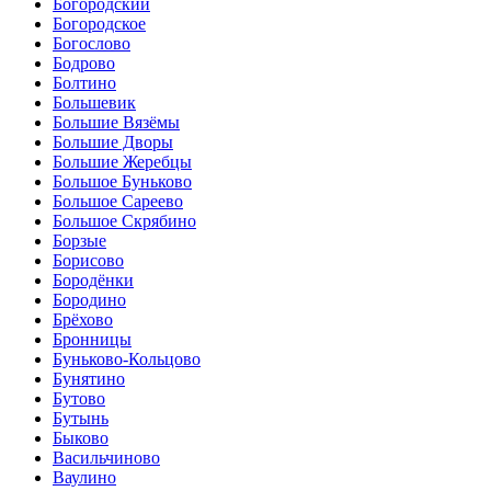
Богородский
Богородское
Богослово
Бодрово
Болтино
Большевик
Большие Вязёмы
Большие Дворы
Большие Жеребцы
Большое Буньково
Большое Сареево
Большое Скрябино
Борзые
Борисово
Бородёнки
Бородино
Брёхово
Бронницы
Буньково-Кольцово
Бунятино
Бутово
Бутынь
Быково
Васильчиново
Ваулино