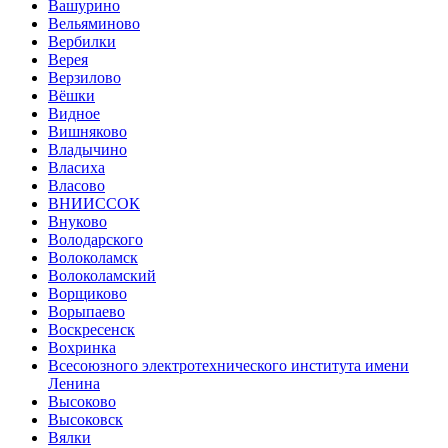
Вашурино
Вельяминово
Вербилки
Верея
Верзилово
Вёшки
Видное
Вишняково
Владычино
Власиха
Власово
ВНИИССОК
Внуково
Володарского
Волоколамск
Волоколамский
Ворщиково
Ворыпаево
Воскресенск
Вохринка
Всесоюзного электротехнического института имени
Ленина
Высоково
Высоковск
Вялки