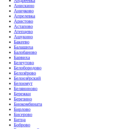
Андреевка
Анискино
Аничково
Апрелевка
Аристово
Астапово
Атепцево
Ашукино
Бакеево
Балашиха
Балобаново
Барвиха
Белеутово
Белобородово
Белозёрово
Белоозёрский
Белоомут
Беляниново
Бережки
Березино
Биокомбината
Бирлово
Бисерово
Битца
Боброво