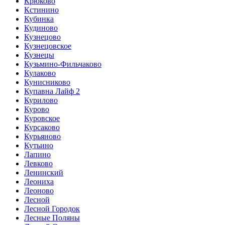
Крюково
Кстинино
Кубинка
Кудиново
Кузнецово
Кузнецовское
Кузнецы
Кузьмино-Фильчаково
Кулаково
Кунисниково
Купавна Лайф 2
Курилово
Курово
Куровское
Курсаково
Курьяново
Кутьино
Лапино
Левково
Ленинский
Леониха
Леоново
Лесной
Лесной Городок
Лесные Поляны