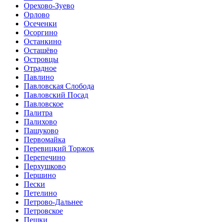
Орехово-Зуево
Орлово
Осеченки
Осоргино
Останкино
Осташёво
Островцы
Отрадное
Павлино
Павловская Слобода
Павловский Посад
Павловское
Палитра
Палихово
Пашуково
Первомайка
Перевицкий Торжок
Перепечино
Перхушково
Першино
Пески
Петелино
Петрово-Дальнее
Петровское
Пешки