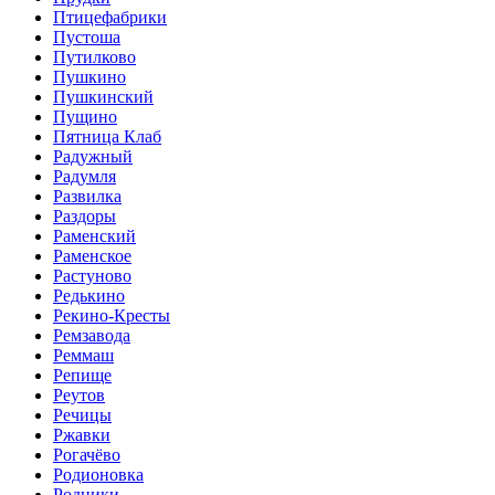
Птицефабрики
Пустоша
Путилково
Пушкино
Пушкинский
Пущино
Пятница Клаб
Радужный
Радумля
Развилка
Раздоры
Раменский
Раменское
Растуново
Редькино
Рекино-Кресты
Ремзавода
Реммаш
Репище
Реутов
Речицы
Ржавки
Рогачёво
Родионовка
Родники