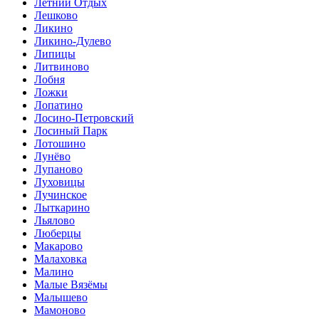
Летний Отдых
Лешково
Ликино
Ликино-Дулево
Липицы
Литвиново
Лобня
Ложки
Лопатино
Лосино-Петровский
Лосиный Парк
Лотошино
Лунёво
Лупаново
Луховицы
Лучинское
Лыткарино
Льялово
Люберцы
Макарово
Малаховка
Малино
Малые Вязёмы
Малышево
Мамоново