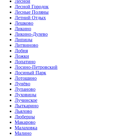
Лесной
Лесной Городок
Лесные Поляны
Летний Отдых
Лешково
Ликино
Ликино-Дулево
Липицы
Литвиново
Лобня
Ложки
Лопатино
Лосино-Петровский
Лосиный Парк
Лотошино
Лунёво
Лупаново
Луховицы
Лучинское
Лыткарино
Льялово
Люберцы
Макарово
Малаховка
Малино