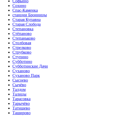
Софьино
Сохино
Спас-Каменка
станции Бронницы
Старая Купавна
Старая Слобода
Степановка
Стёпаново
Степаньково
Столбовая
Стрелково
Струбково
Ступино
Субботино
Субботинские Дачи
Суханово
Суханово Парк
Сысоево
Сычёво
Талдом
Талицы
Тарасовка
Тарычёво
Татищево
Таширово