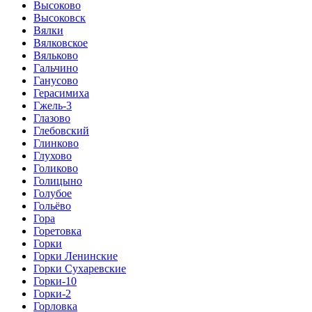
Высоково
Высоковск
Вялки
Вялковское
Вяльково
Гальчино
Ганусово
Герасимиха
Гжель-3
Глазово
Глебовский
Глинково
Глухово
Голиково
Голицыно
Голубое
Гольёво
Гора
Горетовка
Горки
Горки Ленинские
Горки Сухаревские
Горки-10
Горки-2
Горловка