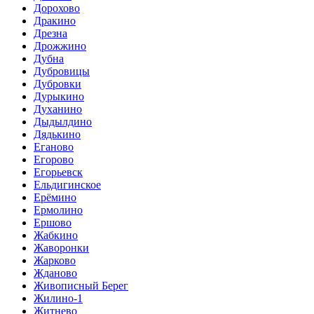
Дорохово
Дракино
Дрезна
Дрожжино
Дубна
Дубровицы
Дубровки
Дурыкино
Духанино
Дыдылдино
Дядькино
Еганово
Егорово
Егорьевск
Ельдигинское
Ерёмино
Ермолино
Ершово
Жабкино
Жаворонки
Жарково
Жданово
Живописный Берег
Жилино-1
Житнево