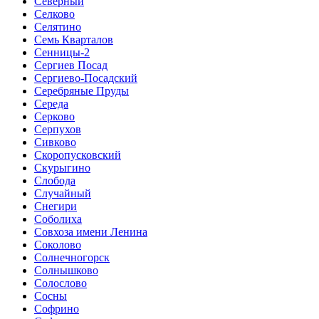
Северный
Селково
Селятино
Семь Кварталов
Сенницы-2
Сергиев Посад
Сергиево-Посадский
Серебряные Пруды
Середа
Серково
Серпухов
Сивково
Скоропусковский
Скурыгино
Слобода
Случайный
Снегири
Соболиха
Совхоза имени Ленина
Соколово
Солнечногорск
Солнышково
Солослово
Сосны
Софрино