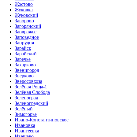
Жостово
Жуковка
Жуковский
Заворово
Загорянский
Заовражье
Заповедное
Запрудня
Зарайск
Зарайский
Заречье
Захарково
Звенигород
Зверково
Зверосовхоза
Зелёная Роща-1
Зелёная Слобода
Зеленоград
Зеленоградский
Зелёный
Зимогорье
Ивано-Константиновское
Ивановка
Ивантеевка
Ивашево