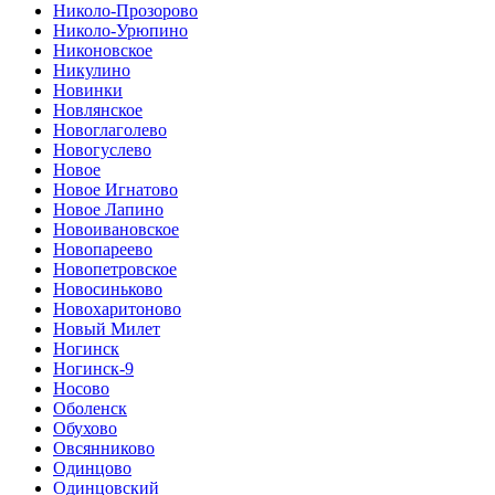
Николо-Прозорово
Николо-Урюпино
Никоновское
Никулино
Новинки
Новлянское
Новоглаголево
Новогуслево
Новое
Новое Игнатово
Новое Лапино
Новоивановское
Новопареево
Новопетровское
Новосиньково
Новохаритоново
Новый Милет
Ногинск
Ногинск-9
Носово
Оболенск
Обухово
Овсянниково
Одинцово
Одинцовский