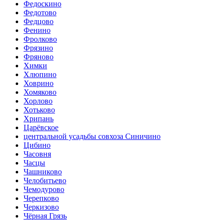
Федоскино
Федотово
Федцово
Фенино
Фролково
Фрязино
Фряново
Химки
Хлюпино
Ховрино
Хомяково
Хорлово
Хотьково
Хрипань
Царёвское
центральной усадьбы совхоза Синичино
Цибино
Часовня
Часцы
Чашниково
Челобитьево
Чемодурово
Черепково
Черкизово
Чёрная Грязь