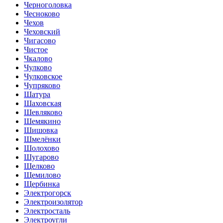
Черноголовка
Чесноково
Чехов
Чеховский
Чигасово
Чистое
Чкалово
Чулково
Чулковское
Чупряково
Шатура
Шаховская
Шевляково
Шемякино
Шишовка
Шмелёнки
Шолохово
Шугарово
Щелково
Щемилово
Щербинка
Электрогорск
Электроизолятор
Электросталь
Электроугли