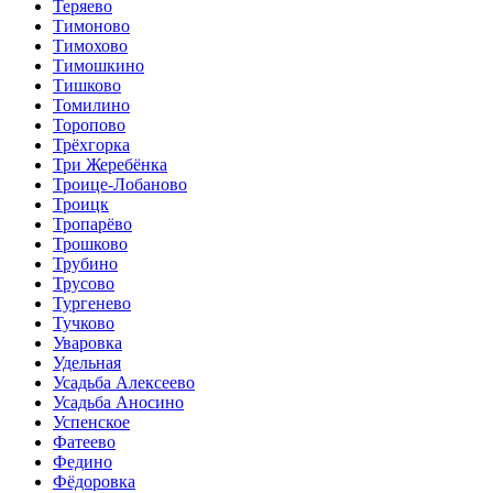
Теряево
Тимоново
Тимохово
Тимошкино
Тишково
Томилино
Торопово
Трёхгорка
Три Жеребёнка
Троице-Лобаново
Троицк
Тропарёво
Трошково
Трубино
Трусово
Тургенево
Тучково
Уваровка
Удельная
Усадьба Алексеево
Усадьба Аносино
Успенское
Фатеево
Федино
Фёдоровка