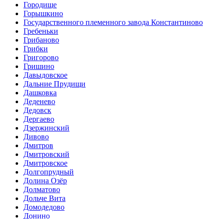
Городище
Горышкино
Государственного племенного завода Константиново
Гребеньки
Грибаново
Грибки
Григорово
Гришино
Давыдовское
Дальние Прудищи
Дашковка
Деденево
Дедовск
Дергаево
Дзержинский
Дивово
Дмитров
Дмитровский
Дмитровское
Долгопрудный
Долина Озёр
Долматово
Дольче Вита
Домодедово
Донино