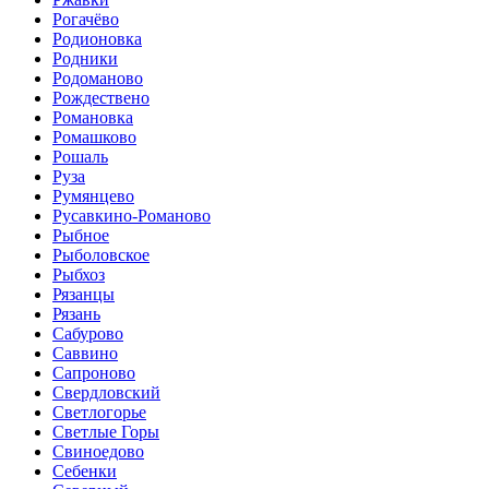
Рогачёво
Родионовка
Родники
Родоманово
Рождествено
Романовка
Ромашково
Рошаль
Руза
Румянцево
Русавкино-Романово
Рыбное
Рыболовское
Рыбхоз
Рязанцы
Рязань
Сабурово
Саввино
Сапроново
Свердловский
Светлогорье
Светлые Горы
Свиноедово
Себенки