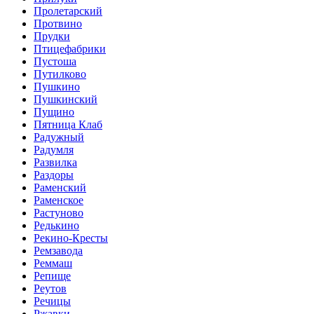
Пролетарский
Протвино
Прудки
Птицефабрики
Пустоша
Путилково
Пушкино
Пушкинский
Пущино
Пятница Клаб
Радужный
Радумля
Развилка
Раздоры
Раменский
Раменское
Растуново
Редькино
Рекино-Кресты
Ремзавода
Реммаш
Репище
Реутов
Речицы
Ржавки