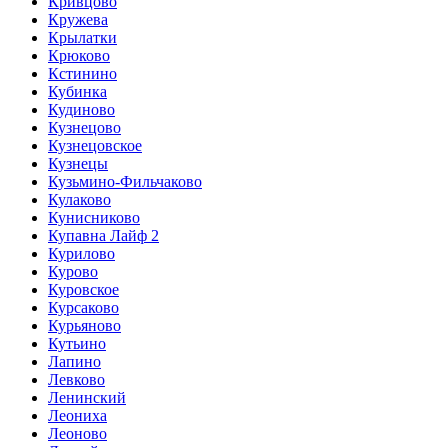
Кривцово
Кружева
Крылатки
Крюково
Кстинино
Кубинка
Кудиново
Кузнецово
Кузнецовское
Кузнецы
Кузьмино-Фильчаково
Кулаково
Кунисниково
Купавна Лайф 2
Курилово
Курово
Куровское
Курсаково
Курьяново
Кутьино
Лапино
Левково
Ленинский
Леониха
Леоново