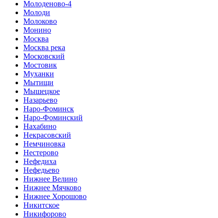
Молоденово-4
Молоди
Молоково
Монино
Москва
Москва река
Московский
Мостовик
Муханки
Мытищи
Мышецкое
Назарьево
Наро-Фоминск
Наро-Фоминский
Нахабино
Некрасовский
Немчиновка
Нестерово
Нефедиха
Нефедьево
Нижнее Велино
Нижнее Мячково
Нижнее Хорошово
Никитское
Никифорово