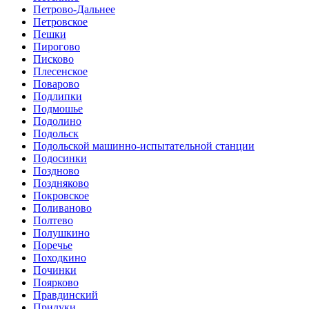
Петрово-Дальнее
Петровское
Пешки
Пирогово
Писково
Плесенское
Поварово
Подлипки
Подмошье
Подолино
Подольск
Подольской машинно-испытательной станции
Подосинки
Поздново
Поздняково
Покровское
Поливаново
Полтево
Полушкино
Поречье
Походкино
Починки
Поярково
Правдинский
Прилуки