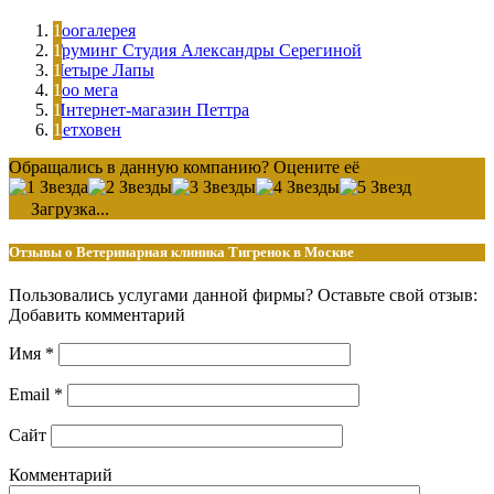
Зоогалерея
Груминг Студия Александры Серегиной
Четыре Лапы
Зоо мега
Интернет-магазин Петтра
Бетховен
Обращались в данную компанию? Оцените её
Загрузка...
Отзывы о Ветеринарная клиника Тигренок в Москве
Пользовались услугами данной фирмы? Оставьте свой отзыв:
Добавить комментарий
Имя
*
Email
*
Сайт
Комментарий