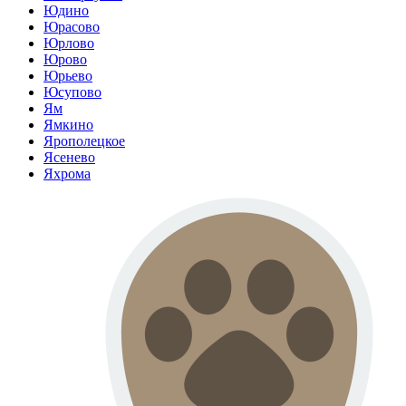
Юдино
Юрасово
Юрлово
Юрово
Юрьево
Юсупово
Ям
Ямкино
Ярополецкое
Ясенево
Яхрома