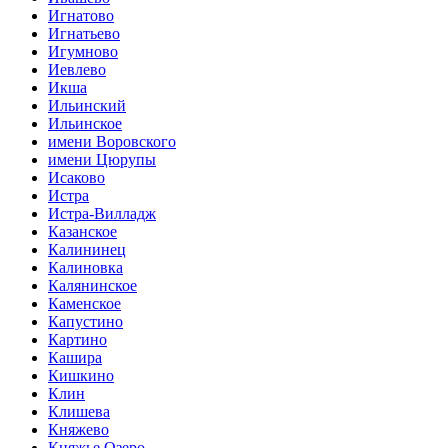
Игнатово
Игнатьево
Игумново
Иевлево
Икша
Ильинский
Ильинское
имени Воровского
имени Цюрупы
Исаково
Истра
Истра-Вилладж
Казанское
Калининец
Калиновка
Калянинское
Каменское
Капустино
Картино
Кашира
Кишкино
Клин
Клишева
Княжево
Княжье Озеро