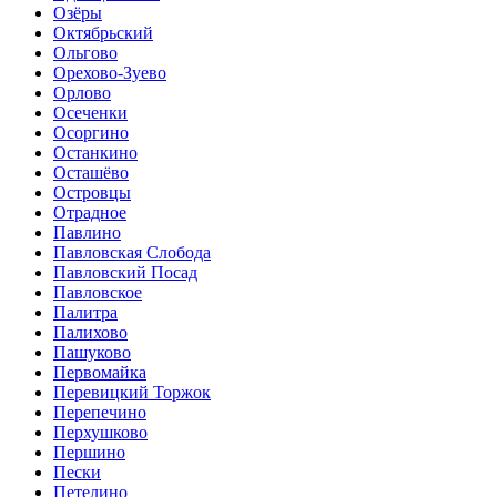
Озёры
Октябрьский
Ольгово
Орехово-Зуево
Орлово
Осеченки
Осоргино
Останкино
Осташёво
Островцы
Отрадное
Павлино
Павловская Слобода
Павловский Посад
Павловское
Палитра
Палихово
Пашуково
Первомайка
Перевицкий Торжок
Перепечино
Перхушково
Першино
Пески
Петелино