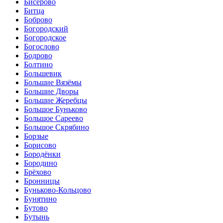
Бисерово
Битца
Боброво
Богородский
Богородское
Богослово
Бодрово
Болтино
Большевик
Большие Вязёмы
Большие Дворы
Большие Жеребцы
Большое Буньково
Большое Сареево
Большое Скрябино
Борзые
Борисово
Бородёнки
Бородино
Брёхово
Бронницы
Буньково-Кольцово
Бунятино
Бутово
Бутынь