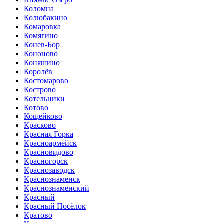
Коломна
Колюбакино
Комаровка
Комягино
Конев-Бор
Кононово
Коняшино
Королёв
Костомарово
Кострово
Котельники
Котово
Кощейково
Красково
Красная Горка
Красноармейск
Красновидово
Красногорск
Краснозаводск
Краснознаменск
Краснознаменский
Красный
Красный Посёлок
Кратово