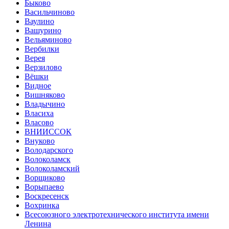
Быково
Васильчиново
Ваулино
Вашурино
Вельяминово
Вербилки
Верея
Верзилово
Вёшки
Видное
Вишняково
Владычино
Власиха
Власово
ВНИИССОК
Внуково
Володарского
Волоколамск
Волоколамский
Ворщиково
Ворыпаево
Воскресенск
Вохринка
Всесоюзного электротехнического института имени
Ленина