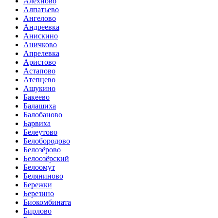
Алёхново
Алпатьево
Ангелово
Андреевка
Анискино
Аничково
Апрелевка
Аристово
Астапово
Атепцево
Ашукино
Бакеево
Балашиха
Балобаново
Барвиха
Белеутово
Белобородово
Белозёрово
Белоозёрский
Белоомут
Беляниново
Бережки
Березино
Биокомбината
Бирлово