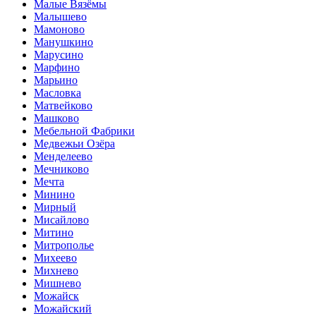
Малые Вязёмы
Малышево
Мамоново
Манушкино
Марусино
Марфино
Марьино
Масловка
Матвейково
Машково
Мебельной Фабрики
Медвежьи Озёра
Менделеево
Мечниково
Мечта
Минино
Мирный
Мисайлово
Митино
Митрополье
Михеево
Михнево
Мишнево
Можайск
Можайский