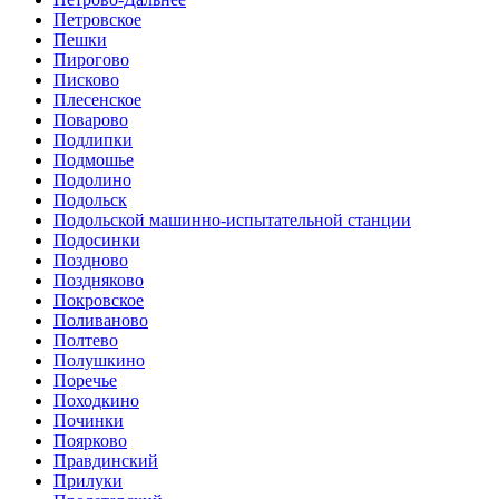
Петровское
Пешки
Пирогово
Писково
Плесенское
Поварово
Подлипки
Подмошье
Подолино
Подольск
Подольской машинно-испытательной станции
Подосинки
Поздново
Поздняково
Покровское
Поливаново
Полтево
Полушкино
Поречье
Походкино
Починки
Поярково
Правдинский
Прилуки