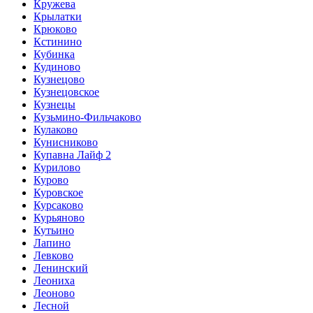
Кружева
Крылатки
Крюково
Кстинино
Кубинка
Кудиново
Кузнецово
Кузнецовское
Кузнецы
Кузьмино-Фильчаково
Кулаково
Кунисниково
Купавна Лайф 2
Курилово
Курово
Куровское
Курсаково
Курьяново
Кутьино
Лапино
Левково
Ленинский
Леониха
Леоново
Лесной