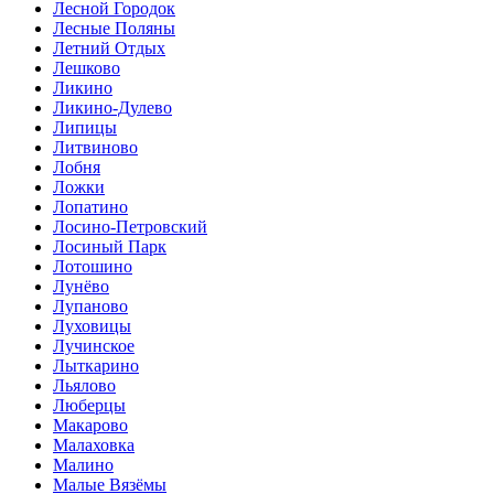
Лесной Городок
Лесные Поляны
Летний Отдых
Лешково
Ликино
Ликино-Дулево
Липицы
Литвиново
Лобня
Ложки
Лопатино
Лосино-Петровский
Лосиный Парк
Лотошино
Лунёво
Лупаново
Луховицы
Лучинское
Лыткарино
Льялово
Люберцы
Макарово
Малаховка
Малино
Малые Вязёмы