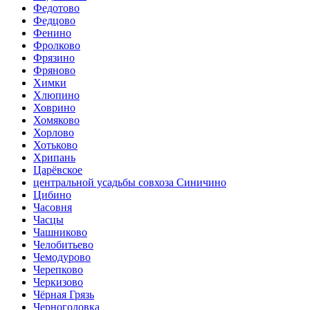
Федотово
Федцово
Фенино
Фролково
Фрязино
Фряново
Химки
Хлюпино
Ховрино
Хомяково
Хорлово
Хотьково
Хрипань
Царёвское
центральной усадьбы совхоза Синичино
Цибино
Часовня
Часцы
Чашниково
Челобитьево
Чемодурово
Черепково
Черкизово
Чёрная Грязь
Черноголовка