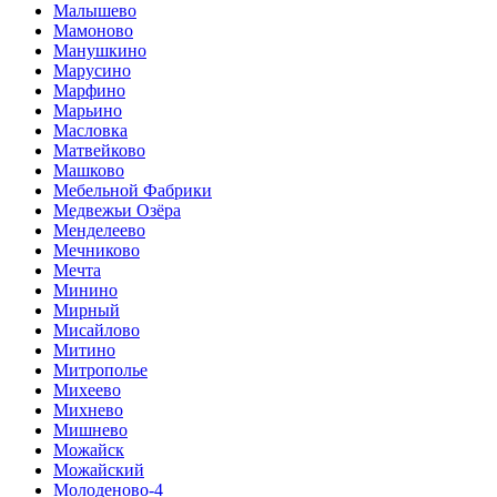
Малышево
Мамоново
Манушкино
Марусино
Марфино
Марьино
Масловка
Матвейково
Машково
Мебельной Фабрики
Медвежьи Озёра
Менделеево
Мечниково
Мечта
Минино
Мирный
Мисайлово
Митино
Митрополье
Михеево
Михнево
Мишнево
Можайск
Можайский
Молоденово-4