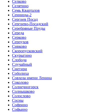
Селково
Селятино
Семь Кварталов
Сенницы-2
Сергиев Посад
Сергиево-Посадский
Серебряные Пруды
Середа
Серково
Серпухов
Сивково
Скоропусковский
Скурыгино
Слобода
Случайный
Снегири
Соболиха
Совхоза имени Ленина
Соколово
Солнечногорск
Солнышково
Солослово
Сосны
Софрино
Софьино