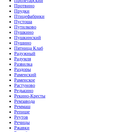
Пролетарский
Протвино
Прудки
Птицефабрики
Пустоша
Путилково
Пушкино
Пушкинский
Пущино
Пятница Клаб
Радужный
Радумля
Развилка
Раздоры
Раменский
Раменское
Растуново
Редькино
Рекино-Кресты
Ремзавода
Реммаш
Репище
Реутов
Речицы
Ржавки