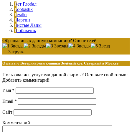
Вет Глобал
Zoobastik
Бемби
Мартин
Чистые Лапы
Любимчик
Обращались в данную компанию? Оцените её
Загрузка...
Отзывы о Ветеринарная клиника Зелёный кот. Северный в Москве
Пользовались услугами данной фирмы? Оставьте свой отзыв:
Добавить комментарий
Имя
*
Email
*
Сайт
Комментарий