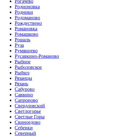
Рогачёво
Родионовка
Родники
Родоманово
Рождествено
Романовка
Ромашково
Рошаль
Руза
Румянцево
Русавкино-Романово
Рыбное
Рыболовское
Рыбхоз
Рязанцы
Рязань
Сабурово
Саввино
Сапроново
Свердловский
Светлогорье
Светлые Горы
Свиноедово
Себенки
Северный