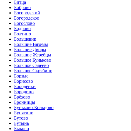
Битца
Боброво
Богородский
Богородское
Богослово
Бодрово
Болтино
Большевик
Большие Вязёмы
Большие Дворы
Большие Жеребцы
Большое Буньково
Большое Сареево
Большое Скрябино
Борзые
Борисово
Бородёнки
Бородино
Брёхово
Бронницы
Буньково-Кольцово
Бунятино
Бутово
Бутынь
Быково