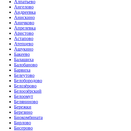
Алпатьево
Ангелово
Андреевка
Анискино
Аничково
Апрелевка
Аристово
Астапово
Атепцево
Ашукино
Бакеево
Балашиха
Балобаново
Барвиха
Белеутово
Белобородово
Белозёрово
Белоозёрский
Белоомут
Беляниново
Бережки
Березино
Биокомбината
Бирлово
Бисерово