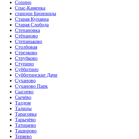
Сохино
Спас-Каменка
станции Бронницы
Старая Купавна
Старая Слобода
Степановка
Стёпаново
Степаньково
Столбовая
Стрелково
Струбково
Ступино
Субботино
Субботинские Дачи
Суханово
Суханово Парк
Сысоево
Сычёво
Талдом
Талицы
Тарасовка
Тарычёво
Татищево
Таширово
Теряево