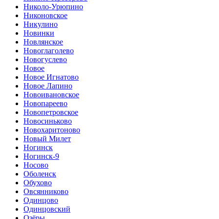
Николо-Урюпино
Никоновское
Никулино
Новинки
Новлянское
Новоглаголево
Новогуслево
Новое
Новое Игнатово
Новое Лапино
Новоивановское
Новопареево
Новопетровское
Новосиньково
Новохаритоново
Новый Милет
Ногинск
Ногинск-9
Носово
Оболенск
Обухово
Овсянниково
Одинцово
Одинцовский
Озёры