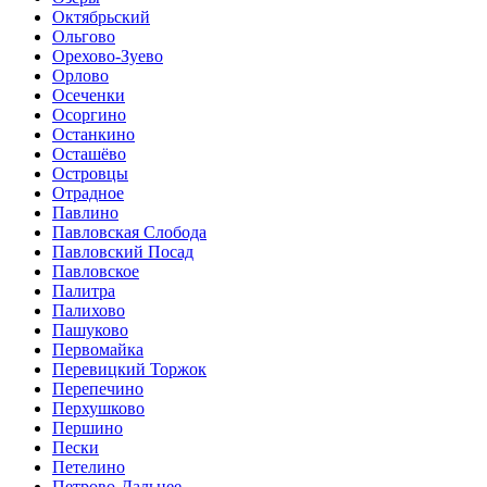
Октябрьский
Ольгово
Орехово-Зуево
Орлово
Осеченки
Осоргино
Останкино
Осташёво
Островцы
Отрадное
Павлино
Павловская Слобода
Павловский Посад
Павловское
Палитра
Палихово
Пашуково
Первомайка
Перевицкий Торжок
Перепечино
Перхушково
Першино
Пески
Петелино
Петрово-Дальнее