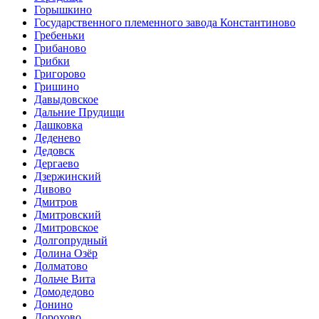
Горышкино
Государственного племенного завода Константиново
Гребеньки
Грибаново
Грибки
Григорово
Гришино
Давыдовское
Дальние Прудищи
Дашковка
Деденево
Дедовск
Дергаево
Дзержинский
Дивово
Дмитров
Дмитровский
Дмитровское
Долгопрудный
Долина Озёр
Долматово
Дольче Вита
Домодедово
Донино
Дорохово