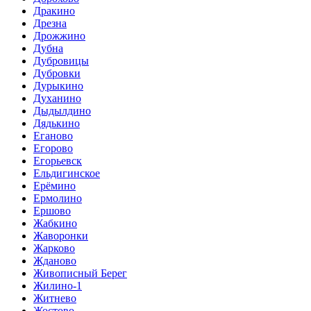
Дракино
Дрезна
Дрожжино
Дубна
Дубровицы
Дубровки
Дурыкино
Духанино
Дыдылдино
Дядькино
Еганово
Егорово
Егорьевск
Ельдигинское
Ерёмино
Ермолино
Ершово
Жабкино
Жаворонки
Жарково
Жданово
Живописный Берег
Жилино-1
Житнево
Жостово