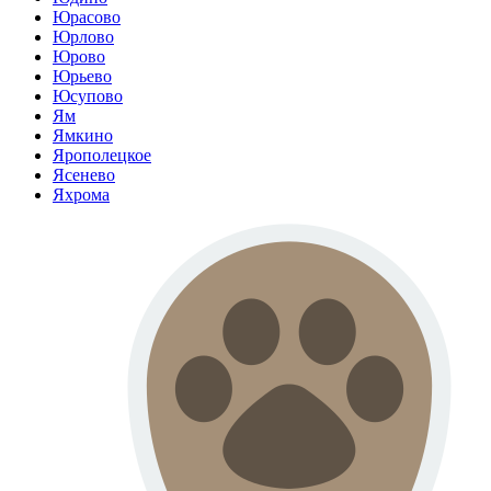
Юрасово
Юрлово
Юрово
Юрьево
Юсупово
Ям
Ямкино
Ярополецкое
Ясенево
Яхрома