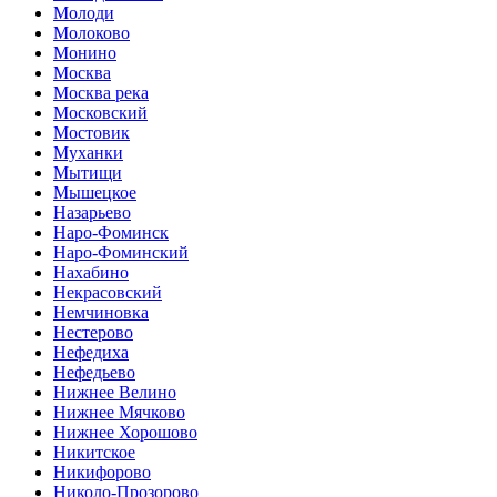
Молоди
Молоково
Монино
Москва
Москва река
Московский
Мостовик
Муханки
Мытищи
Мышецкое
Назарьево
Наро-Фоминск
Наро-Фоминский
Нахабино
Некрасовский
Немчиновка
Нестерово
Нефедиха
Нефедьево
Нижнее Велино
Нижнее Мячково
Нижнее Хорошово
Никитское
Никифорово
Николо-Прозорово