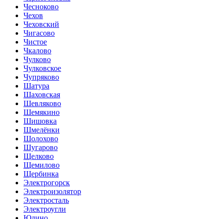
Чесноково
Чехов
Чеховский
Чигасово
Чистое
Чкалово
Чулково
Чулковское
Чупряково
Шатура
Шаховская
Шевляково
Шемякино
Шишовка
Шмелёнки
Шолохово
Шугарово
Щелково
Щемилово
Щербинка
Электрогорск
Электроизолятор
Электросталь
Электроугли
Юдино