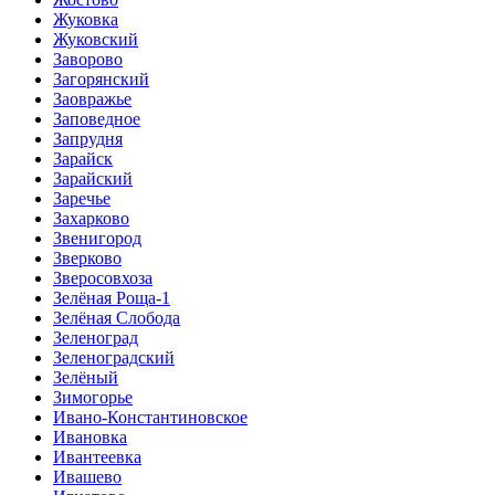
Жуковка
Жуковский
Заворово
Загорянский
Заовражье
Заповедное
Запрудня
Зарайск
Зарайский
Заречье
Захарково
Звенигород
Зверково
Зверосовхоза
Зелёная Роща-1
Зелёная Слобода
Зеленоград
Зеленоградский
Зелёный
Зимогорье
Ивано-Константиновское
Ивановка
Ивантеевка
Ивашево