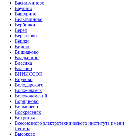
Васильчиново
Ваулино
Вашурино
Вельяминово
Вербилки
Верея
Верзилово
Вёшки
Видное
Вишняково
Владычино
Власиха
Власово
ВНИИССОК
Внуково
Володарского
Волоколамск
Волоколамский
Ворщиково
Ворыпаево
Воскресенск
Вохринка
Всесоюзного электротехнического института имени
Ленина
Высоково