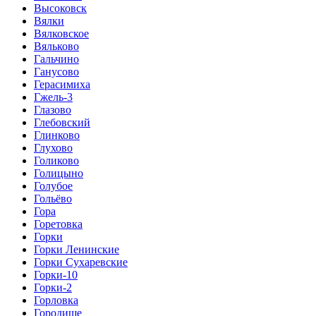
Высоковск
Вялки
Вялковское
Вяльково
Гальчино
Ганусово
Герасимиха
Гжель-3
Глазово
Глебовский
Глинково
Глухово
Голиково
Голицыно
Голубое
Гольёво
Гора
Горетовка
Горки
Горки Ленинские
Горки Сухаревские
Горки-10
Горки-2
Горловка
Городище