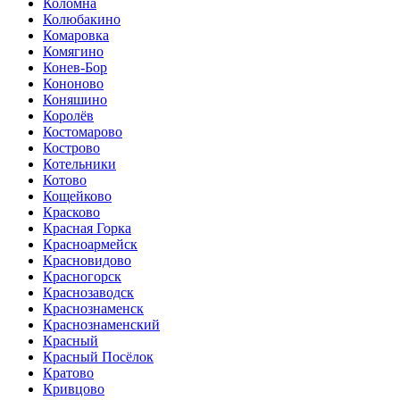
Коломна
Колюбакино
Комаровка
Комягино
Конев-Бор
Кононово
Коняшино
Королёв
Костомарово
Кострово
Котельники
Котово
Кощейково
Красково
Красная Горка
Красноармейск
Красновидово
Красногорск
Краснозаводск
Краснознаменск
Краснознаменский
Красный
Красный Посёлок
Кратово
Кривцово