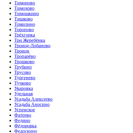
Тимоново
Тимохово
Тимошкино
Тишково
Томилино
Торопово
Трёхгорка
Три Жеребёнка
Троице-Лобаново
Троицк
Тропарёво
Трошково
Трубино
Трусово
Тургенево
Тучково
Уваровка
Удельная
Усадьба Алексеево
Усадьба Аносино
Успенское
Фатеево
Федино
Фёдоровка
Федоскино