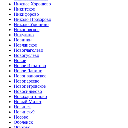
Нижнее Хорошово
Никитское
Никифорово
Николо-Прозорово
Николо-Урюпино
Никоновское
Никулино
Новинки
Новлянское
Новоглаголево
Новогуслево
Новое
Новое Игнатово
Новое Лапино
Новоивановское
Новопареево
Новопетровское
Новосиньково
Новохаритоново
Новый Милет
Ногинск
Ногинск-9
Носово
Оболенск
Обухово