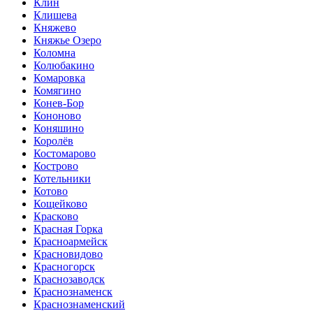
Клин
Клишева
Княжево
Княжье Озеро
Коломна
Колюбакино
Комаровка
Комягино
Конев-Бор
Кононово
Коняшино
Королёв
Костомарово
Кострово
Котельники
Котово
Кощейково
Красково
Красная Горка
Красноармейск
Красновидово
Красногорск
Краснозаводск
Краснознаменск
Краснознаменский