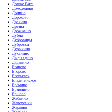
Дольче Вита
Домодедово
Донино
Дорохово
Дракино
Дрезна
Дрожжино
Дубна
Дубровицы
Дубровки
Дурыкино
Духанино
Дыдылдино
Дядькино
Еганово
Егорово
Егорьевск
Ельдигинское
Ерёмино
Ермолино
Ершово
Жабкино
Жаворонки
Жарково
Жданово