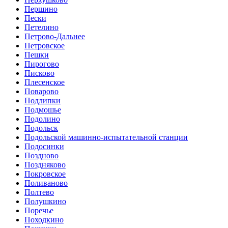
Першино
Пески
Петелино
Петрово-Дальнее
Петровское
Пешки
Пирогово
Писково
Плесенское
Поварово
Подлипки
Подмошье
Подолино
Подольск
Подольской машинно-испытательной станции
Подосинки
Поздново
Поздняково
Покровское
Поливаново
Полтево
Полушкино
Поречье
Походкино