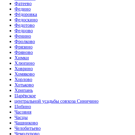
Фатеево
Федино
Фёдоровка
Федоскино
Федотово
Федцово
Фенино
Фролково
Фрязино
Фряново
Химки
Хлюпино
Ховрино
Хомяково
Хорлово
Хотьково
Хрипань
Царёвское
центральной усадьбы совхоза Синичино
Цибино
Часовня
Часцы
Чашниково
Челобитьево
Чемодурово