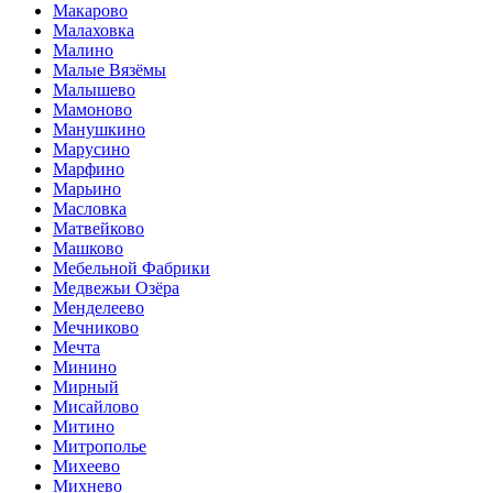
Макарово
Малаховка
Малино
Малые Вязёмы
Малышево
Мамоново
Манушкино
Марусино
Марфино
Марьино
Масловка
Матвейково
Машково
Мебельной Фабрики
Медвежьи Озёра
Менделеево
Мечниково
Мечта
Минино
Мирный
Мисайлово
Митино
Митрополье
Михеево
Михнево