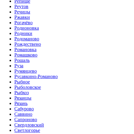
Репище
Реутов
Речицы
Ржавки
Рогачёво
Родионовка
Родники
Родоманово
Рождествено
Романовка
Ромашково
Рошаль
Руза
Румянцево
Русавкино-Романово
Рыбное
Рыболовское
Рыбхоз
Рязанцы
Рязань
Сабурово
Саввино
Сапроново
Свердловский
Светлогорье