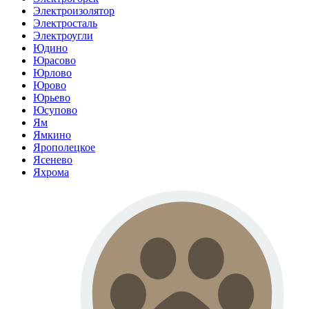
Электроизолятор
Электросталь
Электроугли
Юдино
Юрасово
Юрлово
Юрово
Юрьево
Юсупово
Ям
Ямкино
Ярополецкое
Ясенево
Яхрома