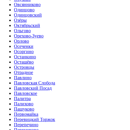
Овсянниково
Одинцово
Одинцовский
Озёры
Октябрьский
Ольгово
Орехово-Зуево
Орлово
Осеченки
Осоргино
Останкино
Осташёво
Островцы
Отрадное
Павлино
Павловская Слобода
Павловский Посад
Павловское
Палитра
Палихово
Пашуково
Первомайка
Перевицкий Торжок
Перепечино
Перхушково