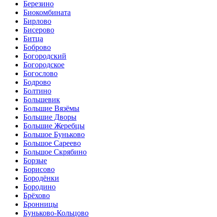
Березино
Биокомбината
Бирлово
Бисерово
Битца
Боброво
Богородский
Богородское
Богослово
Бодрово
Болтино
Большевик
Большие Вязёмы
Большие Дворы
Большие Жеребцы
Большое Буньково
Большое Сареево
Большое Скрябино
Борзые
Борисово
Бородёнки
Бородино
Брёхово
Бронницы
Буньково-Кольцово