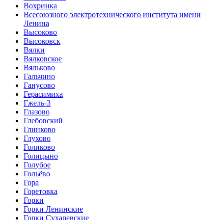
Вохринка
Всесоюзного электротехнического института имени
Ленина
Высоково
Высоковск
Вялки
Вялковское
Вяльково
Гальчино
Ганусово
Герасимиха
Гжель-3
Глазово
Глебовский
Глинково
Глухово
Голиково
Голицыно
Голубое
Гольёво
Гора
Горетовка
Горки
Горки Ленинские
Горки Сухаревские