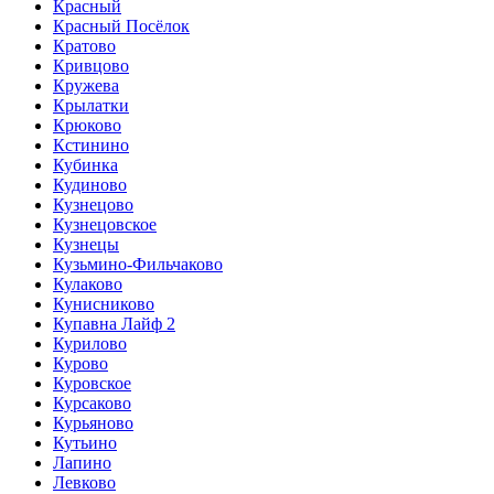
Красный
Красный Посёлок
Кратово
Кривцово
Кружева
Крылатки
Крюково
Кстинино
Кубинка
Кудиново
Кузнецово
Кузнецовское
Кузнецы
Кузьмино-Фильчаково
Кулаково
Кунисниково
Купавна Лайф 2
Курилово
Курово
Куровское
Курсаково
Курьяново
Кутьино
Лапино
Левково