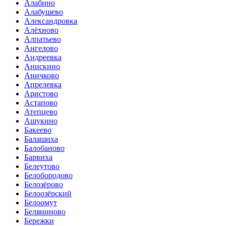
Алабино
Алабушево
Александровка
Алёхново
Алпатьево
Ангелово
Андреевка
Анискино
Аничково
Апрелевка
Аристово
Астапово
Атепцево
Ашукино
Бакеево
Балашиха
Балобаново
Барвиха
Белеутово
Белобородово
Белозёрово
Белоозёрский
Белоомут
Беляниново
Бережки