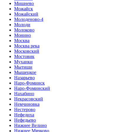
Мишнево
Можайск
Можайский
Молоденово-4
Молоди
Молоково
Монино
Москва
Москва река
Московский
Мостовик
Муханки
Мытищи
Мышецкое
Назарьево
Наро-Фоминск
Наро-Фоминский
Нахабино
Некрасовский
Немчиновка
Нестерово
Нефедиха
Нефедьево
Нижнее Велино
Нижнее Мячково