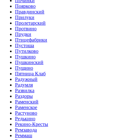
Починки
Поярково
Правдинский
Прилуки
Пролетарский
Протвино
Прудки
Птицефабрики
Пустоша
Путилково
Пушкино
Пушкинский
Пущино
Пятница Клаб
Радужный
Радумля
Развилка
Раздоры
Раменский
Раменское
Растуново
Редькино
Рекино-Кресты
Ремзавода
Реммаш