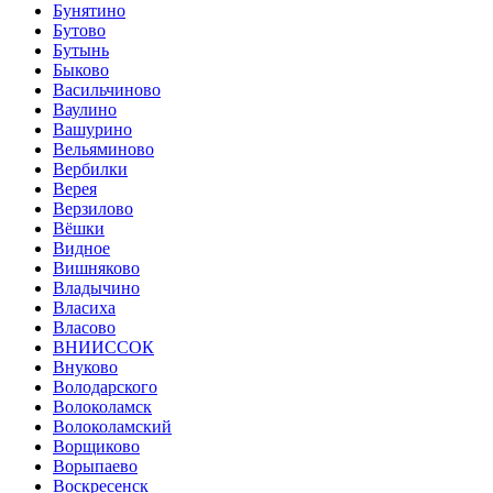
Бунятино
Бутово
Бутынь
Быково
Васильчиново
Ваулино
Вашурино
Вельяминово
Вербилки
Верея
Верзилово
Вёшки
Видное
Вишняково
Владычино
Власиха
Власово
ВНИИССОК
Внуково
Володарского
Волоколамск
Волоколамский
Ворщиково
Ворыпаево
Воскресенск