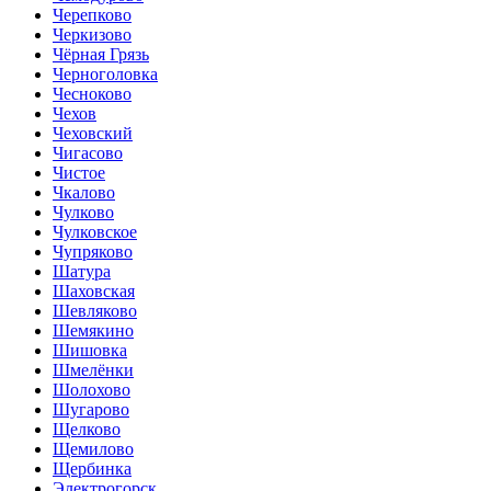
Черепково
Черкизово
Чёрная Грязь
Черноголовка
Чесноково
Чехов
Чеховский
Чигасово
Чистое
Чкалово
Чулково
Чулковское
Чупряково
Шатура
Шаховская
Шевляково
Шемякино
Шишовка
Шмелёнки
Шолохово
Шугарово
Щелково
Щемилово
Щербинка
Электрогорск