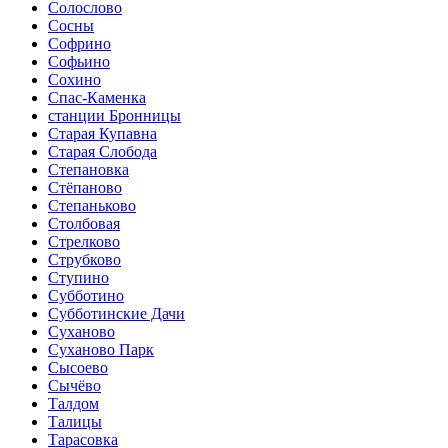
Солослово
Сосны
Софрино
Софьино
Сохино
Спас-Каменка
станции Бронницы
Старая Купавна
Старая Слобода
Степановка
Стёпаново
Степаньково
Столбовая
Стрелково
Струбково
Ступино
Субботино
Субботинские Дачи
Суханово
Суханово Парк
Сысоево
Сычёво
Талдом
Талицы
Тарасовка