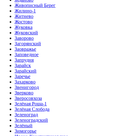
Живописный Берег
Жилино-1
Житнево
Жостово
Жуковка
Жуковский
Заворово
Загорянский
Заовражье
Заповедное
Запрудня
Зарайск
Зарайский
Заречье
Захарково
Звенигород
Зверково
Зверосовхоза
Зелёная Роща-1
Зелёная Слобода
Зеленоград
Зеленоградский
Зелёный
Зимогорье