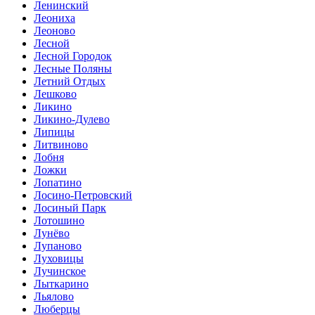
Ленинский
Леониха
Леоново
Лесной
Лесной Городок
Лесные Поляны
Летний Отдых
Лешково
Ликино
Ликино-Дулево
Липицы
Литвиново
Лобня
Ложки
Лопатино
Лосино-Петровский
Лосиный Парк
Лотошино
Лунёво
Лупаново
Луховицы
Лучинское
Лыткарино
Льялово
Люберцы