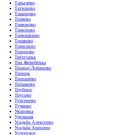
Тарычёво
Татищево
Таширово
Теряево
Тимоново
Тимохово
Тимошкино
Тишково
Томилино
Торопово
Трёхгорка
Три Жеребёнка
Троице-Лобаново
Троицк
Тропарёво
Трошково
Трубино
Трусово
Тургенево
Тучково
Уваровка
Удельная
Усадьба Алексеево
Усадьба Аносино
Успенское