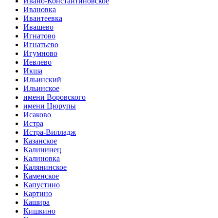
Ивано-Константиновское
Ивановка
Ивантеевка
Ивашево
Игнатово
Игнатьево
Игумново
Иевлево
Икша
Ильинский
Ильинское
имени Воровского
имени Цюрупы
Исаково
Истра
Истра-Вилладж
Казанское
Калининец
Калиновка
Калянинское
Каменское
Капустино
Картино
Кашира
Кишкино