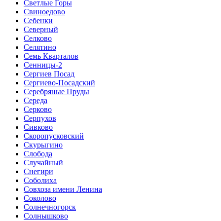
Светлые Горы
Свиноедово
Себенки
Северный
Селково
Селятино
Семь Кварталов
Сенницы-2
Сергиев Посад
Сергиево-Посадский
Серебряные Пруды
Середа
Серково
Серпухов
Сивково
Скоропусковский
Скурыгино
Слобода
Случайный
Снегири
Соболиха
Совхоза имени Ленина
Соколово
Солнечногорск
Солнышково