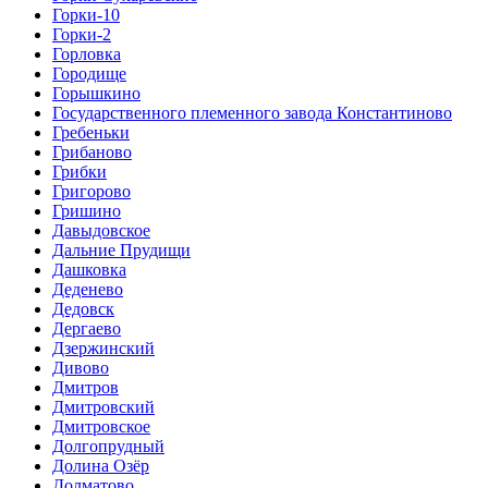
Горки-10
Горки-2
Горловка
Городище
Горышкино
Государственного племенного завода Константиново
Гребеньки
Грибаново
Грибки
Григорово
Гришино
Давыдовское
Дальние Прудищи
Дашковка
Деденево
Дедовск
Дергаево
Дзержинский
Дивово
Дмитров
Дмитровский
Дмитровское
Долгопрудный
Долина Озёр
Долматово