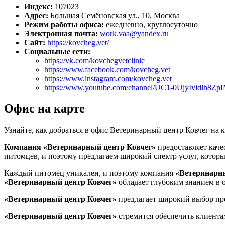
Индекс:
107023
Адрес:
Большая Семёновская ул., 10, Москва
Режим работы офиса:
ежедневно, круглосуточно
Электронная почта:
work.vaa@yandex.ru
Сайт:
https://kovcheg.vet/
Социальные сети:
https://vk.com/kovchegvetclinic
https://www.facebook.com/kovcheg.vet
https://www.instagram.com/kovcheg.vet
https://www.youtube.com/channel/UC1-0UjyIvldlh8
Офис на карте
Узнайте, как добраться в офис Ветеринарный центр Ковчег на 
Компания «Ветеринарный центр Ковчег»
предоставляет каче
питомцев, и поэтому предлагаем широкий спектр услуг, которы
Каждый питомец уникален, и поэтому компания
«Ветеринарн
«Ветеринарный центр Ковчег»
обладает глубоким знанием в о
«Ветеринарный центр Ковчег»
предлагает широкий выбор про
«Ветеринарный центр Ковчег»
стремится обеспечить клиентам