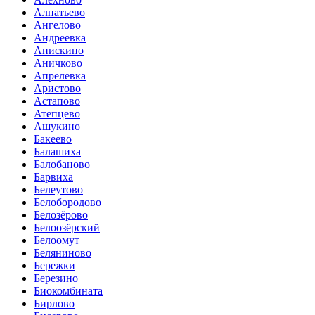
Алпатьево
Ангелово
Андреевка
Анискино
Аничково
Апрелевка
Аристово
Астапово
Атепцево
Ашукино
Бакеево
Балашиха
Балобаново
Барвиха
Белеутово
Белобородово
Белозёрово
Белоозёрский
Белоомут
Беляниново
Бережки
Березино
Биокомбината
Бирлово