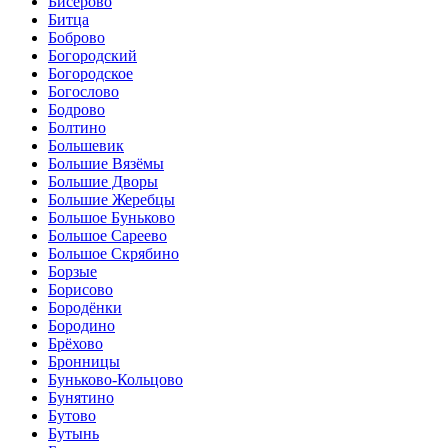
Бисерово
Битца
Боброво
Богородский
Богородское
Богослово
Бодрово
Болтино
Большевик
Большие Вязёмы
Большие Дворы
Большие Жеребцы
Большое Буньково
Большое Сареево
Большое Скрябино
Борзые
Борисово
Бородёнки
Бородино
Брёхово
Бронницы
Буньково-Кольцово
Бунятино
Бутово
Бутынь