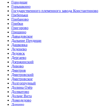
Городище
Горышкино
Государственного племенного завода Константиново
Гребеньки
Грибаново
Грибки
Григорово
Гришино
Давыдовское
Дальние Прудищи
Дашковка
Деденево
Дедовск
Дергаево
Дзержинский
Дивово
Дмитров
Дмитровский
Дмитровское
Долгопрудный
Долина Озёр
Долматово
Дольче Вита
Домодедово
Донино