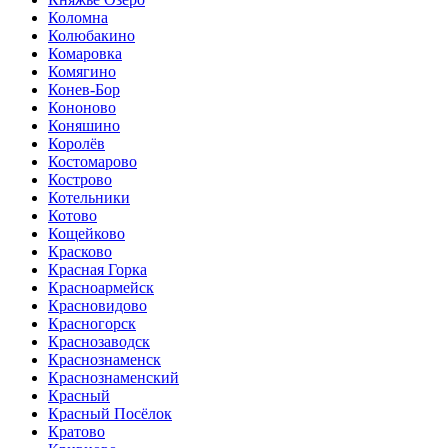
Коломна
Колюбакино
Комаровка
Комягино
Конев-Бор
Кононово
Коняшино
Королёв
Костомарово
Кострово
Котельники
Котово
Кощейково
Красково
Красная Горка
Красноармейск
Красновидово
Красногорск
Краснозаводск
Краснознаменск
Краснознаменский
Красный
Красный Посёлок
Кратово