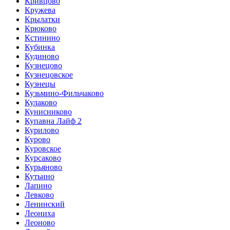
Кривцово
Кружева
Крылатки
Крюково
Кстинино
Кубинка
Кудиново
Кузнецово
Кузнецовское
Кузнецы
Кузьмино-Фильчаково
Кулаково
Кунисниково
Купавна Лайф 2
Курилово
Курово
Куровское
Курсаково
Курьяново
Кутьино
Лапино
Левково
Ленинский
Леониха
Леоново