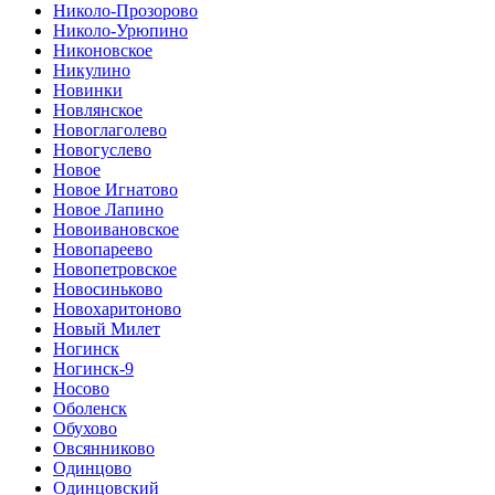
Николо-Прозорово
Николо-Урюпино
Никоновское
Никулино
Новинки
Новлянское
Новоглаголево
Новогуслево
Новое
Новое Игнатово
Новое Лапино
Новоивановское
Новопареево
Новопетровское
Новосиньково
Новохаритоново
Новый Милет
Ногинск
Ногинск-9
Носово
Оболенск
Обухово
Овсянниково
Одинцово
Одинцовский