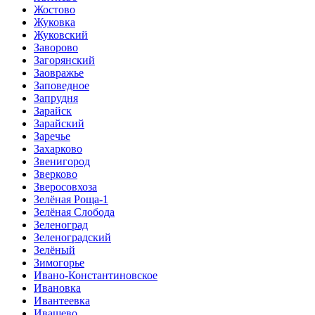
Жостово
Жуковка
Жуковский
Заворово
Загорянский
Заовражье
Заповедное
Запрудня
Зарайск
Зарайский
Заречье
Захарково
Звенигород
Зверково
Зверосовхоза
Зелёная Роща-1
Зелёная Слобода
Зеленоград
Зеленоградский
Зелёный
Зимогорье
Ивано-Константиновское
Ивановка
Ивантеевка
Ивашево