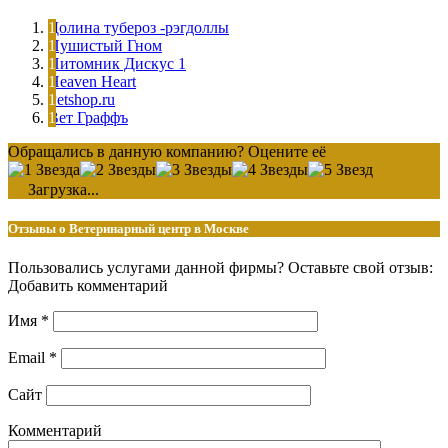
Долина тубероз -рэгдоллы
Пушистый Гном
Питомник Дискус 1
Heaven Heart
Petshop.ru
Вет Граффъ
Обращались в данную компанию? Оцените её
Загрузка...
Отзывы о Ветеринарный центр в Москве
Пользовались услугами данной фирмы? Оставьте свой отзыв:
Добавить комментарий
Имя
*
Email
*
Сайт
Комментарий