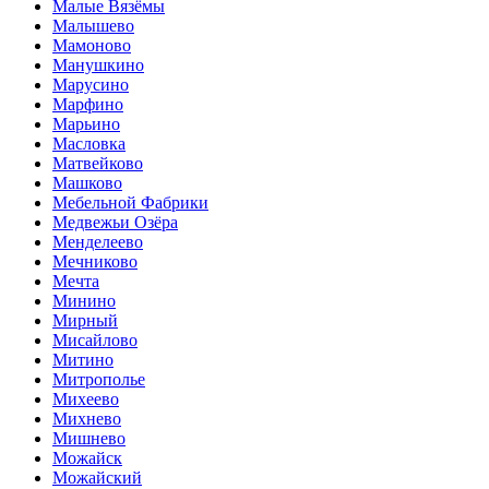
Малые Вязёмы
Малышево
Мамоново
Манушкино
Марусино
Марфино
Марьино
Масловка
Матвейково
Машково
Мебельной Фабрики
Медвежьи Озёра
Менделеево
Мечниково
Мечта
Минино
Мирный
Мисайлово
Митино
Митрополье
Михеево
Михнево
Мишнево
Можайск
Можайский