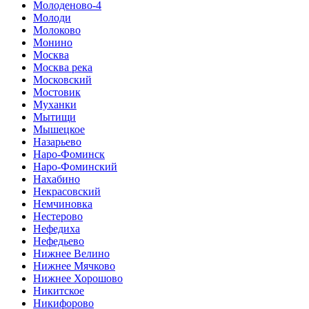
Молоденово-4
Молоди
Молоково
Монино
Москва
Москва река
Московский
Мостовик
Муханки
Мытищи
Мышецкое
Назарьево
Наро-Фоминск
Наро-Фоминский
Нахабино
Некрасовский
Немчиновка
Нестерово
Нефедиха
Нефедьево
Нижнее Велино
Нижнее Мячково
Нижнее Хорошово
Никитское
Никифорово