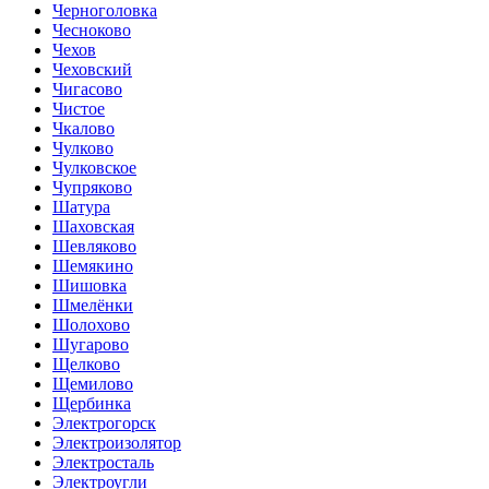
Черноголовка
Чесноково
Чехов
Чеховский
Чигасово
Чистое
Чкалово
Чулково
Чулковское
Чупряково
Шатура
Шаховская
Шевляково
Шемякино
Шишовка
Шмелёнки
Шолохово
Шугарово
Щелково
Щемилово
Щербинка
Электрогорск
Электроизолятор
Электросталь
Электроугли