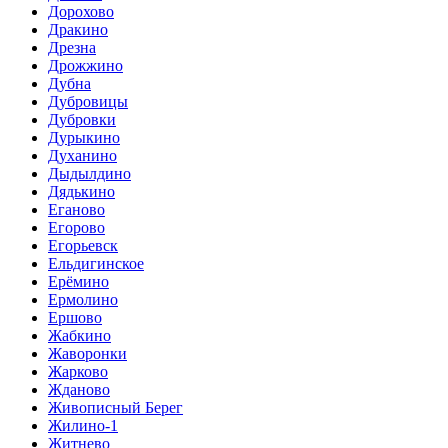
Дорохово
Дракино
Дрезна
Дрожжино
Дубна
Дубровицы
Дубровки
Дурыкино
Духанино
Дыдылдино
Дядькино
Еганово
Егорово
Егорьевск
Ельдигинское
Ерёмино
Ермолино
Ершово
Жабкино
Жаворонки
Жарково
Жданово
Живописный Берег
Жилино-1
Житнево