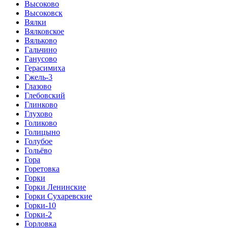
Высоково
Высоковск
Вялки
Вялковское
Вяльково
Гальчино
Ганусово
Герасимиха
Гжель-3
Глазово
Глебовский
Глинково
Глухово
Голиково
Голицыно
Голубое
Гольёво
Гора
Горетовка
Горки
Горки Ленинские
Горки Сухаревские
Горки-10
Горки-2
Горловка