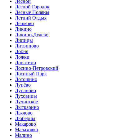
Лесной
Лесной Городок
Лесные Поляны
Летний Отдых
Лешково
Ликино
Ликино-Дулево
Липицы
Литвиново
Лобня
Ложки
Лопатино
Лосино-Петровский
Лосиный Парк
Лотошино
Лунёво
Лупаново
Луховицы
Лучинское
Лыткарино
Льялово
Люберцы
Макарово
Малаховка
Малино