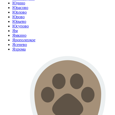
Юдино
Юрасово
Юрлово
Юрово
Юрьево
Юсупово
Ям
Ямкино
Ярополецкое
Ясенево
Яхрома