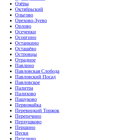
Озёры
Октябрьский
Ольгово
Орехово-Зуево
Орлово
Осеченки
Осоргино
Останкино
Осташёво
Островцы
Отрадное
Павлино
Павловская Слобода
Павловский Посад
Павловское
Палитра
Палихово
Пашуково
Первомайка
Перевицкий Торжок
Перепечино
Перхушково
Першино
Пески
Петелино