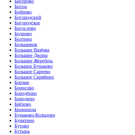
Бисерово
Битца
Боброво
Богородский
Богородское
Богослово
Бодрово
Болтино
Большевик
Большие Вязёмы
Большие Дворы
Большие Жеребцы
Большое Буньково
Большое Сареево
Большое Скрябино
Борзые
Борисово
Бородёнки
Бородино
Брёхово
Бронницы
Буньково-Кольцово
Бунятино
Бутово
Бутынь