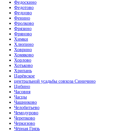
Федоскино
Федотово
Федцово
Фенино
Фролково
Фрязино
Фряново
Химки
Хлюпино
Ховрино
Хомяково
Хорлово
Хотьково
Хрипань
Царёвское
центральной усадьбы совхоза Синичино
Цибино
Часовня
Часцы
Чашниково
Челобитьево
Чемодурово
Черепково
Черкизово
Чёрная Грязь