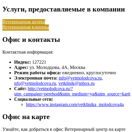
Услуги, предоставляемые в компании
Ветеринарная аптека
Ветеринарная клиника
Офис и контакты
Контактная информация:
Индекс:
127221
Адрес:
ул. Молодцова, 4А, Москва
Режим работы офиса:
ежедневно, круглосуточно
Электронная почта:
info@vetmolodcova.ru
,
nfo@vetmolodcova.ru
,
vetklinik@inbox.ru
Сайт:
http://vetmolodcova.ru/?
utm_campaign=perehod&utm_medium=ya&utm_source=karti
Социальные сети:
https://www.instagram.com/vetklinika_molodcova4a
Офис на карте
Узнайте, как добраться в офис Ветеринарный центр на карте