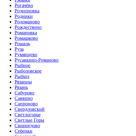
Рогачёво
Родионовка
Родники
Родоманово
Рождествено
Романовка
Ромашково
Рошаль
Руза
Румянцево
Русавкино-Романово
Рыбное
Рыболовское
Рыбхоз
Рязанцы
Рязань
Сабурово
Саввино
Сапроново
Свердловский
Светлогорье
Светлые Горы
Свиноедово
Себенки