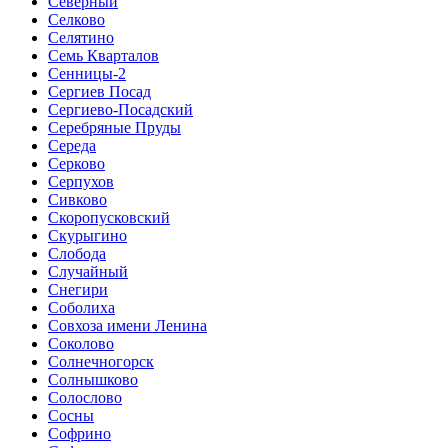
Северный
Селково
Селятино
Семь Кварталов
Сенницы-2
Сергиев Посад
Сергиево-Посадский
Серебряные Пруды
Середа
Серково
Серпухов
Сивково
Скоропусковский
Скурыгино
Слобода
Случайный
Снегири
Соболиха
Совхоза имени Ленина
Соколово
Солнечногорск
Солнышково
Солослово
Сосны
Софрино