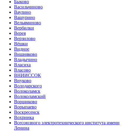
Быково
Васильчиново
Ваулино
Вашурино
Вельяминово
Вербилки
Верея
Верзилово
Вёшки
Видное
Вишняково
Владычино
Власиха
Власово
ВНИИССОК
Внуково
Володарского
Волоколамск
Волоколамский
Ворщиково
Ворыпаево
Воскресенск
Вохринка
Всесоюзного электротехнического института имени
Ленина