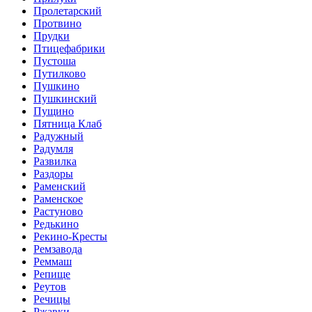
Пролетарский
Протвино
Прудки
Птицефабрики
Пустоша
Путилково
Пушкино
Пушкинский
Пущино
Пятница Клаб
Радужный
Радумля
Развилка
Раздоры
Раменский
Раменское
Растуново
Редькино
Рекино-Кресты
Ремзавода
Реммаш
Репище
Реутов
Речицы
Ржавки