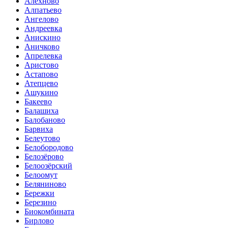
Алёхново
Алпатьево
Ангелово
Андреевка
Анискино
Аничково
Апрелевка
Аристово
Астапово
Атепцево
Ашукино
Бакеево
Балашиха
Балобаново
Барвиха
Белеутово
Белобородово
Белозёрово
Белоозёрский
Белоомут
Беляниново
Бережки
Березино
Биокомбината
Бирлово