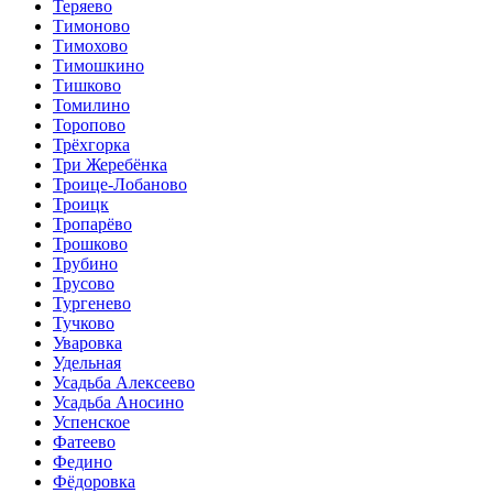
Теряево
Тимоново
Тимохово
Тимошкино
Тишково
Томилино
Торопово
Трёхгорка
Три Жеребёнка
Троице-Лобаново
Троицк
Тропарёво
Трошково
Трубино
Трусово
Тургенево
Тучково
Уваровка
Удельная
Усадьба Алексеево
Усадьба Аносино
Успенское
Фатеево
Федино
Фёдоровка