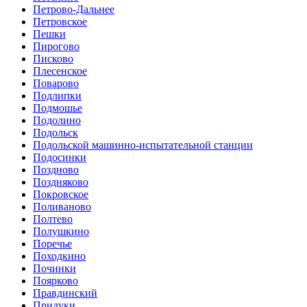
Петрово-Дальнее
Петровское
Пешки
Пирогово
Писково
Плесенское
Поварово
Подлипки
Подмошье
Подолино
Подольск
Подольской машинно-испытательной станции
Подосинки
Поздново
Поздняково
Покровское
Поливаново
Полтево
Полушкино
Поречье
Походкино
Починки
Поярково
Правдинский
Прилуки