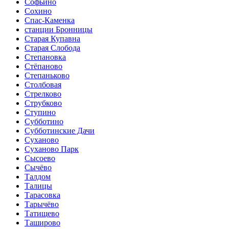
Софьино
Сохино
Спас-Каменка
станции Бронницы
Старая Купавна
Старая Слобода
Степановка
Стёпаново
Степаньково
Столбовая
Стрелково
Струбково
Ступино
Субботино
Субботинские Дачи
Суханово
Суханово Парк
Сысоево
Сычёво
Талдом
Талицы
Тарасовка
Тарычёво
Татищево
Таширово