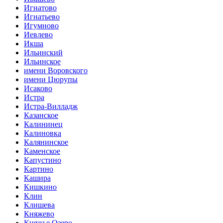
Игнатово
Игнатьево
Игумново
Иевлево
Икша
Ильинский
Ильинское
имени Воровского
имени Цюрупы
Исаково
Истра
Истра-Вилладж
Казанское
Калининец
Калиновка
Калянинское
Каменское
Капустино
Картино
Кашира
Кишкино
Клин
Клишева
Княжево
Княжье Озеро