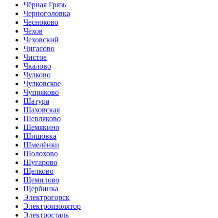
Чёрная Грязь
Черноголовка
Чесноково
Чехов
Чеховский
Чигасово
Чистое
Чкалово
Чулково
Чулковское
Чупряково
Шатура
Шаховская
Шевляково
Шемякино
Шишовка
Шмелёнки
Шолохово
Шугарово
Щелково
Щемилово
Щербинка
Электрогорск
Электроизолятор
Электросталь