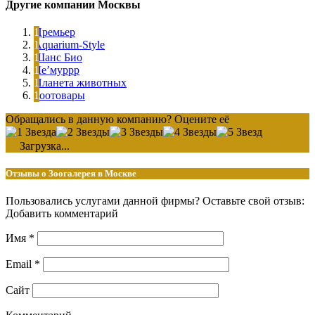
Другие компании Москвы
Премьер
Aquarium-Style
Шанс Био
Ле’муррр
Планета животных
Зоотовары
Обращались в данную компанию? Оцените её
Загрузка...
Отзывы о Зоогалерея в Москве
Пользовались услугами данной фирмы? Оставьте свой отзыв:
Добавить комментарий
Имя
*
Email
*
Сайт