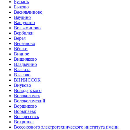
Бутынь
Быково
Васильчиново
Ваулино
Вашурино
Вельяминово
Вербилки
Верея
Верзилово
Вёшки
Видное
Вишняково
Владычино
Власиха
Власово
ВНИИССОК
Внуково
Володарского
Волоколамск
Волоколамский
Ворщиково
Ворыпаево
Воскресенск
Вохринка
Всесоюзного электротехнического института имени