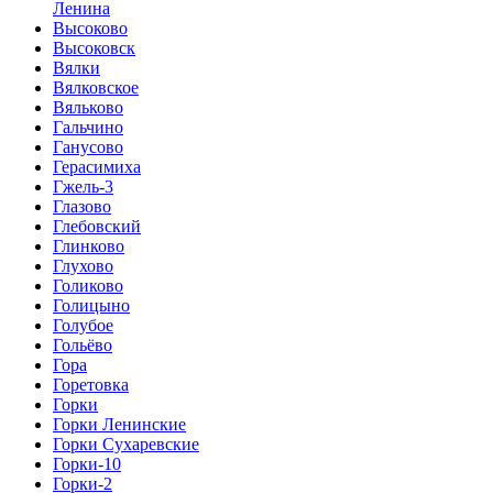
Ленина
Высоково
Высоковск
Вялки
Вялковское
Вяльково
Гальчино
Ганусово
Герасимиха
Гжель-3
Глазово
Глебовский
Глинково
Глухово
Голиково
Голицыно
Голубое
Гольёво
Гора
Горетовка
Горки
Горки Ленинские
Горки Сухаревские
Горки-10
Горки-2