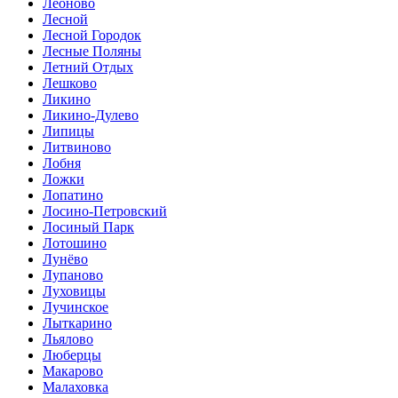
Леоново
Лесной
Лесной Городок
Лесные Поляны
Летний Отдых
Лешково
Ликино
Ликино-Дулево
Липицы
Литвиново
Лобня
Ложки
Лопатино
Лосино-Петровский
Лосиный Парк
Лотошино
Лунёво
Лупаново
Луховицы
Лучинское
Лыткарино
Льялово
Люберцы
Макарово
Малаховка