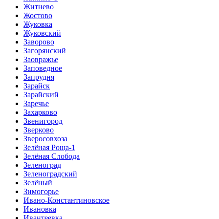
Житнево
Жостово
Жуковка
Жуковский
Заворово
Загорянский
Заовражье
Заповедное
Запрудня
Зарайск
Зарайский
Заречье
Захарково
Звенигород
Зверково
Зверосовхоза
Зелёная Роща-1
Зелёная Слобода
Зеленоград
Зеленоградский
Зелёный
Зимогорье
Ивано-Константиновское
Ивановка
Ивантеевка