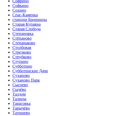
Софрино
Софьино
Сохино
Спас-Каменка
станции Бронницы
Старая Купавна
Старая Слобода
Степановка
Стёпаново
Степаньково
Столбовая
Стрелково
Струбково
Ступино
Субботино
Субботинские Дачи
Суханово
Суханово Парк
Сысоево
Сычёво
Талдом
Талицы
Тарасовка
Тарычёво
Татищево