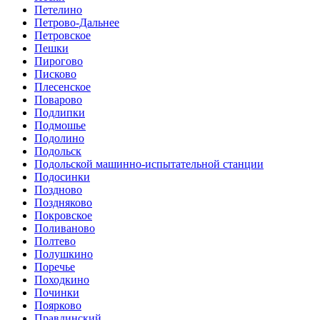
Петелино
Петрово-Дальнее
Петровское
Пешки
Пирогово
Писково
Плесенское
Поварово
Подлипки
Подмошье
Подолино
Подольск
Подольской машинно-испытательной станции
Подосинки
Поздново
Поздняково
Покровское
Поливаново
Полтево
Полушкино
Поречье
Походкино
Починки
Поярково
Правдинский