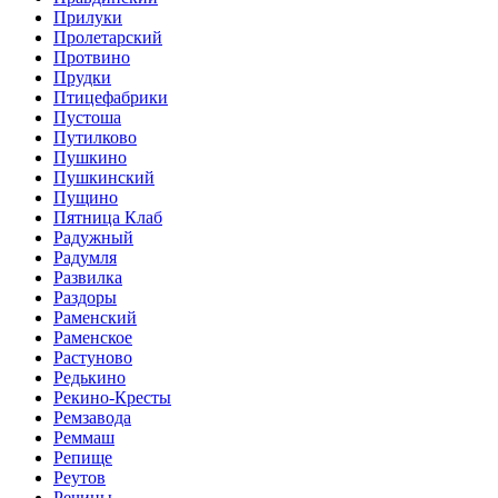
Прилуки
Пролетарский
Протвино
Прудки
Птицефабрики
Пустоша
Путилково
Пушкино
Пушкинский
Пущино
Пятница Клаб
Радужный
Радумля
Развилка
Раздоры
Раменский
Раменское
Растуново
Редькино
Рекино-Кресты
Ремзавода
Реммаш
Репище
Реутов
Речицы