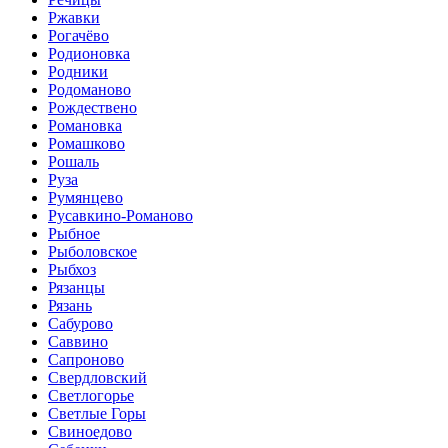
Ржавки
Рогачёво
Родионовка
Родники
Родоманово
Рождествено
Романовка
Ромашково
Рошаль
Руза
Румянцево
Русавкино-Романово
Рыбное
Рыболовское
Рыбхоз
Рязанцы
Рязань
Сабурово
Саввино
Сапроново
Свердловский
Светлогорье
Светлые Горы
Свиноедово