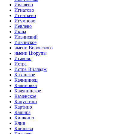
Ивашево
Игнатово
Игнатьево
Игумново
Иевлево
Икша
Ильинский
Ильинское
имени Воровского
имени Цюрупы
Исаково
Истра
Истра-Вилладж
Казанское
Калининец
Калиновка
Калянинское
Каменское
Капустино
Картино
Кашира
Кишкино
Клин
Клишева
Княжево