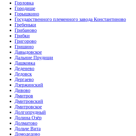
Горловка
Городище
Горышкино
Государственного племенного завода Константиново
Гребеньки
Грибаново
Грибки
Григорово
Гришино
Давыдовское
Дальние Прудищи
Дашковка
Деденево
Дедовск
Дергаево
Дзержинский
Дивово
Дмитров
Дмитровский
Дмитровское
Долгопрудный
Долина Озёр
Долматово
Дольче Вита
Домодедово