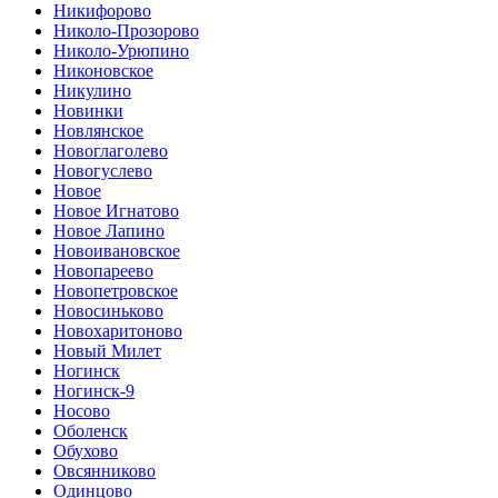
Никифорово
Николо-Прозорово
Николо-Урюпино
Никоновское
Никулино
Новинки
Новлянское
Новоглаголево
Новогуслево
Новое
Новое Игнатово
Новое Лапино
Новоивановское
Новопареево
Новопетровское
Новосиньково
Новохаритоново
Новый Милет
Ногинск
Ногинск-9
Носово
Оболенск
Обухово
Овсянниково
Одинцово