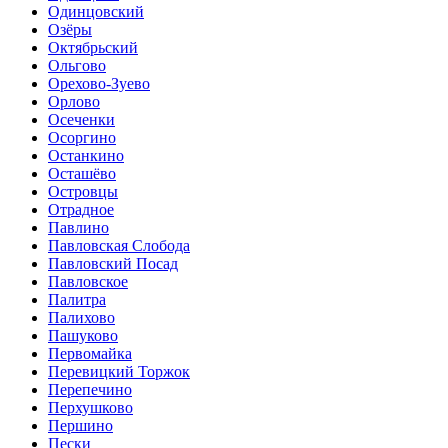
Одинцовский
Озёры
Октябрьский
Ольгово
Орехово-Зуево
Орлово
Осеченки
Осоргино
Останкино
Осташёво
Островцы
Отрадное
Павлино
Павловская Слобода
Павловский Посад
Павловское
Палитра
Палихово
Пашуково
Первомайка
Перевицкий Торжок
Перепечино
Перхушково
Першино
Пески