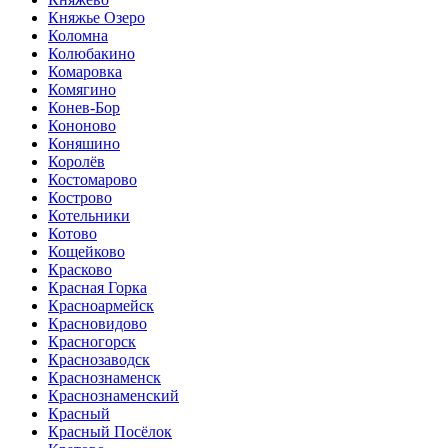
Княжье Озеро
Коломна
Колюбакино
Комаровка
Комягино
Конев-Бор
Кононово
Коняшино
Королёв
Костомарово
Кострово
Котельники
Котово
Кощейково
Красково
Красная Горка
Красноармейск
Красновидово
Красногорск
Краснозаводск
Краснознаменск
Краснознаменский
Красный
Красный Посёлок