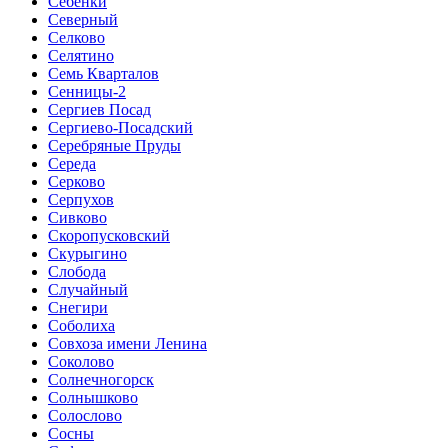
Себенки
Северный
Селково
Селятино
Семь Кварталов
Сенницы-2
Сергиев Посад
Сергиево-Посадский
Серебряные Пруды
Середа
Серково
Серпухов
Сивково
Скоропусковский
Скурыгино
Слобода
Случайный
Снегири
Соболиха
Совхоза имени Ленина
Соколово
Солнечногорск
Солнышково
Солослово
Сосны