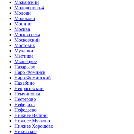
Можайский
Молоденово-4
Молоди
Молоково
Монино
Москва
Москва река
Московский
Мостовик
Муханки
Мытищи
Мышецкое
Назарьево
Наро-Фоминск
Наро-Фоминский
Нахабино
Некрасовский
Немчиновка
Нестерово
Нефедиха
Нефедьево
Нижнее Велино
Нижнее Мячково
Нижнее Хорошово
Никитское