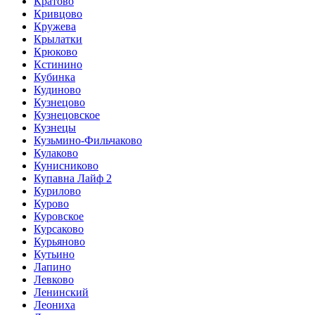
Кратово
Кривцово
Кружева
Крылатки
Крюково
Кстинино
Кубинка
Кудиново
Кузнецово
Кузнецовское
Кузнецы
Кузьмино-Фильчаково
Кулаково
Кунисниково
Купавна Лайф 2
Курилово
Курово
Куровское
Курсаково
Курьяново
Кутьино
Лапино
Левково
Ленинский
Леониха