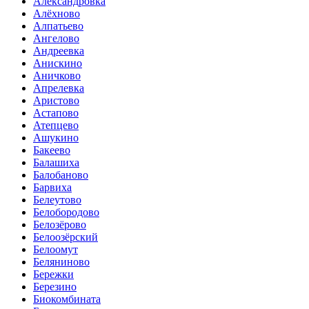
Александровка
Алёхново
Алпатьево
Ангелово
Андреевка
Анискино
Аничково
Апрелевка
Аристово
Астапово
Атепцево
Ашукино
Бакеево
Балашиха
Балобаново
Барвиха
Белеутово
Белобородово
Белозёрово
Белоозёрский
Белоомут
Беляниново
Бережки
Березино
Биокомбината