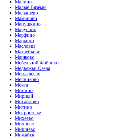
Малино
Малые Вязёмы
Малышево
Мамоново
Манушкино
Марусино
Марфино
Марьино
Масловка
Матвейково
Машково
Мебельной Фабрики
Медвежьи Озёра
Менделеево
Мечниково
Мечта
Минино
Мирный
Мисайлово
Митино
Митрополье
Михеево
Михнево
Мишнево
Можайск