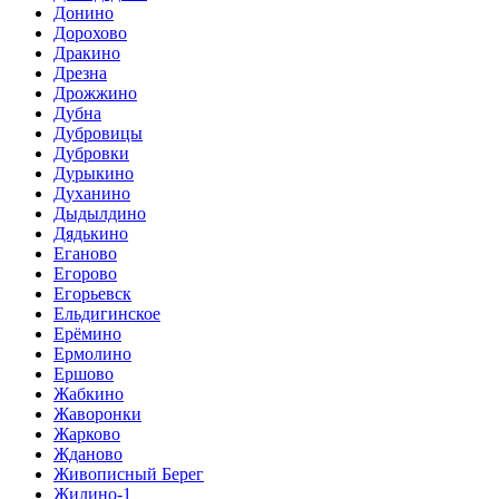
Донино
Дорохово
Дракино
Дрезна
Дрожжино
Дубна
Дубровицы
Дубровки
Дурыкино
Духанино
Дыдылдино
Дядькино
Еганово
Егорово
Егорьевск
Ельдигинское
Ерёмино
Ермолино
Ершово
Жабкино
Жаворонки
Жарково
Жданово
Живописный Берег
Жилино-1