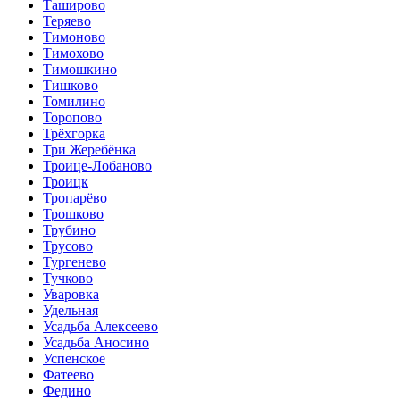
Таширово
Теряево
Тимоново
Тимохово
Тимошкино
Тишково
Томилино
Торопово
Трёхгорка
Три Жеребёнка
Троице-Лобаново
Троицк
Тропарёво
Трошково
Трубино
Трусово
Тургенево
Тучково
Уваровка
Удельная
Усадьба Алексеево
Усадьба Аносино
Успенское
Фатеево
Федино