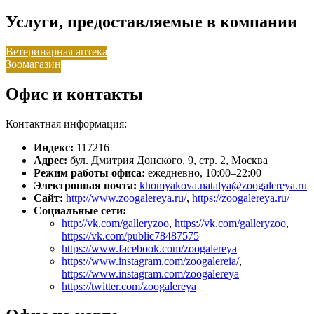
Услуги, предоставляемые в компании
Ветеринарная аптека
Зоомагазин
Офис и контакты
Контактная информация:
Индекс:
117216
Адрес:
бул. Дмитрия Донского, 9, стр. 2, Москва
Режим работы офиса:
ежедневно, 10:00–22:00
Электронная почта:
khomyakova.natalya@zoogalereya.ru
Сайт:
http://www.zoogalereya.ru/
,
https://zoogalereya.ru/
Социальные сети:
http://vk.com/galleryzoo
,
https://vk.com/galleryzoo
,
https://vk.com/public78487575
https://www.facebook.com/zoogalereya
https://www.instagram.com/zoogalereia/
,
https://www.instagram.com/zoogalereya
https://twitter.com/zoogalereya