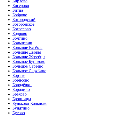
Бирлово
Бисерово
Битца
Боброво
Богородский
Богородское
Богослово
Бодрово
Болтино
Большевик
Большие Вязёмы
Большие Дворы
Большие Жеребцы
Большое Буньково
Большое Сареево
Большое Скрябино
Борзые
Борисово
Бородёнки
Бородино
Брёхово
Бронницы
Буньково-Кольцово
Бунятино
Бутово