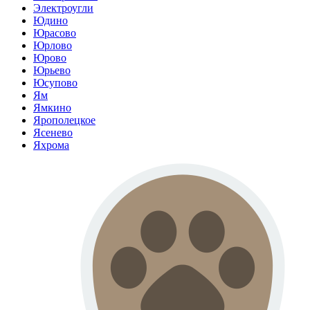
Электроугли
Юдино
Юрасово
Юрлово
Юрово
Юрьево
Юсупово
Ям
Ямкино
Ярополецкое
Ясенево
Яхрома