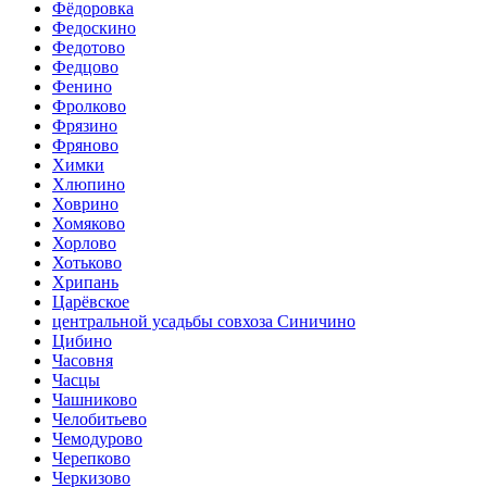
Фёдоровка
Федоскино
Федотово
Федцово
Фенино
Фролково
Фрязино
Фряново
Химки
Хлюпино
Ховрино
Хомяково
Хорлово
Хотьково
Хрипань
Царёвское
центральной усадьбы совхоза Синичино
Цибино
Часовня
Часцы
Чашниково
Челобитьево
Чемодурово
Черепково
Черкизово