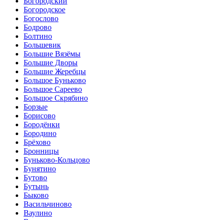
Богородский
Богородское
Богослово
Бодрово
Болтино
Большевик
Большие Вязёмы
Большие Дворы
Большие Жеребцы
Большое Буньково
Большое Сареево
Большое Скрябино
Борзые
Борисово
Бородёнки
Бородино
Брёхово
Бронницы
Буньково-Кольцово
Бунятино
Бутово
Бутынь
Быково
Васильчиново
Ваулино