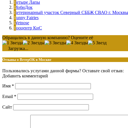
Четыре Лапы
МобиДок
Ветеринарный участок Северный СББЖ СВАО г. Москв
Sunny Fairies
Wetnose
Зооцентр КиС
Обращались в данную компанию? Оцените её
Загрузка...
Отзывы о ВетерОК в Москве
Пользовались услугами данной фирмы? Оставьте свой отзыв:
Добавить комментарий
Имя
*
Email
*
Сайт