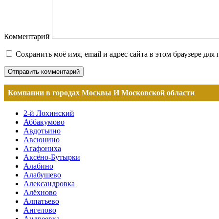
Комментарий
Сохранить моё имя, email и адрес сайта в этом браузере д
Компании в городах Москвы И Московской области
2-й Лохинский
Аббакумово
Авдотьино
Авсюнино
Агафониха
Аксёно-Бутырки
Алабино
Алабушево
Александровка
Алёхново
Алпатьево
Ангелово
Андреевка