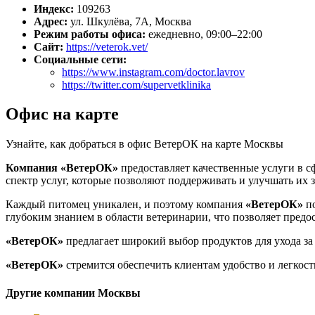
Индекс:
109263
Адрес:
ул. Шкулёва, 7А, Москва
Режим работы офиса:
ежедневно, 09:00–22:00
Сайт:
https://veterok.vet/
Социальные сети:
https://www.instagram.com/doctor.lavrov
https://twitter.com/supervetklinika
Офис на карте
Узнайте, как добраться в офис ВетерОК на карте Москвы
Компания «ВетерОК»
предоставляет качественные услуги в с
спектр услуг, которые позволяют поддерживать и улучшать их з
Каждый питомец уникален, и поэтому компания
«ВетерОК»
по
глубоким знанием в области ветеринарии, что позволяет предо
«ВетерОК»
предлагает широкий выбор продуктов для ухода за
«ВетерОК»
стремится обеспечить клиентам удобство и легкост
Другие компании Москвы