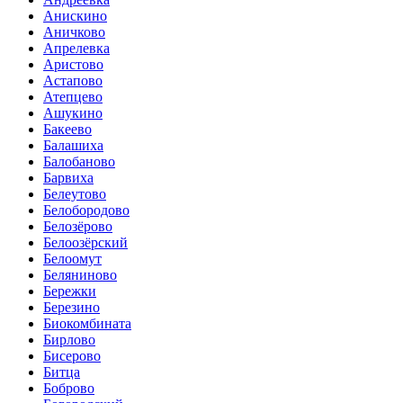
Анискино
Аничково
Апрелевка
Аристово
Астапово
Атепцево
Ашукино
Бакеево
Балашиха
Балобаново
Барвиха
Белеутово
Белобородово
Белозёрово
Белоозёрский
Белоомут
Беляниново
Бережки
Березино
Биокомбината
Бирлово
Бисерово
Битца
Боброво