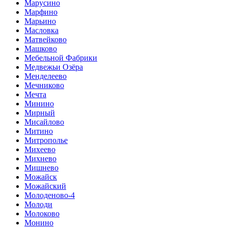
Марусино
Марфино
Марьино
Масловка
Матвейково
Машково
Мебельной Фабрики
Медвежьи Озёра
Менделеево
Мечниково
Мечта
Минино
Мирный
Мисайлово
Митино
Митрополье
Михеево
Михнево
Мишнево
Можайск
Можайский
Молоденово-4
Молоди
Молоково
Монино