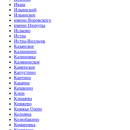
Икша
Ильинский
Ильинское
имени Воровского
имени Цюрупы
Исаково
Истра
Истра-Вилладж
Казанское
Калининец
Калиновка
Калянинское
Каменское
Капустино
Картино
Кашира
Кишкино
Клин
Клишева
Княжево
Княжье Озеро
Коломна
Колюбакино
Комаровка
Комягино