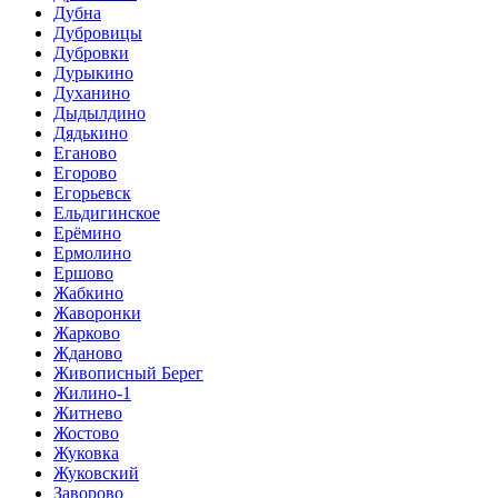
Дубна
Дубровицы
Дубровки
Дурыкино
Духанино
Дыдылдино
Дядькино
Еганово
Егорово
Егорьевск
Ельдигинское
Ерёмино
Ермолино
Ершово
Жабкино
Жаворонки
Жарково
Жданово
Живописный Берег
Жилино-1
Житнево
Жостово
Жуковка
Жуковский
Заворово