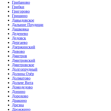
Грибаново
Грибки
Григорово
Гришино
Давыдовское
Дальние Прудищи
Дашковка
Деденево
Дедовск
Дергаево
Дзержинский
Дивово
Дмитров
Дмитровский
Дмитровское
Долгопрудный
Долина Озёр
Долматово
Дольче Вита
Домодедово
Донино
Дорохово
Дракино
Дрезна
Дрожжино