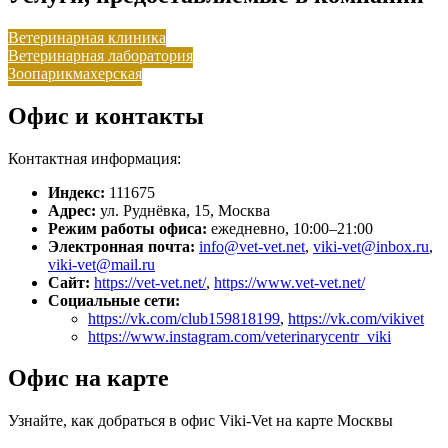
Ветеринарная клиника
Ветеринарная лаборатория
Зоопарикмахерская
Офис и контакты
Контактная информация:
Индекс:
111675
Адрес:
ул. Руднёвка, 15, Москва
Режим работы офиса:
ежедневно, 10:00–21:00
Электронная почта:
info@vet-vet.net
,
viki-vet@inbox.ru
,
viki-vet@mail.ru
Сайт:
https://vet-vet.net/
,
https://www.vet-vet.net/
Социальные сети:
https://vk.com/club159818199
,
https://vk.com/vikivet
https://www.instagram.com/veterinarycentr_viki
Офис на карте
Узнайте, как добраться в офис Viki-Vet на карте Москвы