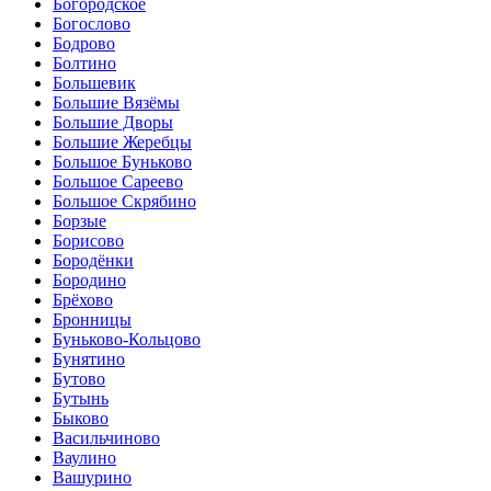
Богородское
Богослово
Бодрово
Болтино
Большевик
Большие Вязёмы
Большие Дворы
Большие Жеребцы
Большое Буньково
Большое Сареево
Большое Скрябино
Борзые
Борисово
Бородёнки
Бородино
Брёхово
Бронницы
Буньково-Кольцово
Бунятино
Бутово
Бутынь
Быково
Васильчиново
Ваулино
Вашурино