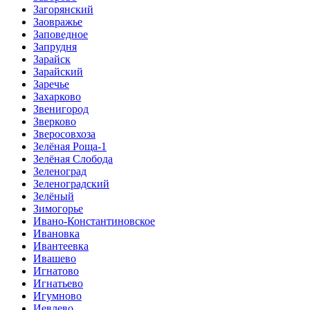
Загорянский
Заовражье
Заповедное
Запрудня
Зарайск
Зарайский
Заречье
Захарково
Звенигород
Зверково
Зверосовхоза
Зелёная Роща-1
Зелёная Слобода
Зеленоград
Зеленоградский
Зелёный
Зимогорье
Ивано-Константиновское
Ивановка
Ивантеевка
Ивашево
Игнатово
Игнатьево
Игумново
Иевлево