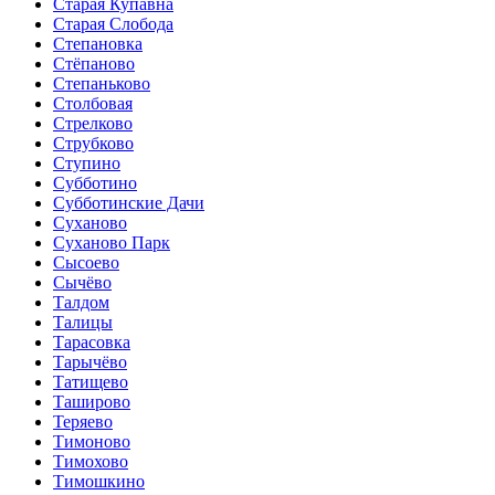
Старая Купавна
Старая Слобода
Степановка
Стёпаново
Степаньково
Столбовая
Стрелково
Струбково
Ступино
Субботино
Субботинские Дачи
Суханово
Суханово Парк
Сысоево
Сычёво
Талдом
Талицы
Тарасовка
Тарычёво
Татищево
Таширово
Теряево
Тимоново
Тимохово
Тимошкино