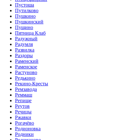
Пустоша
Путилково
Пушкино
Пушкинский
Пущино
Пятница Клаб
Радужный
Радумля
Развилка
Раздоры
Раменский
Раменское
Растуново
Редькино
Рекино-Кресты
Ремзавода
Реммаш
Репище
Реутов
Речицы
Ржавки
Рогачёво
Родионовка
Родники
Родоманово