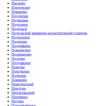
Писково
Плесенское
Поварово
Подлипки
Подмошье
Подолино
Подольск
Подольской машинно-испытательной станции
Подосинки
Поздново
Поздняково
Покровское
Поливаново
Полтево
Полушкино
Поречье
Походкино
Починки
Поярково
Правдинский
Прилуки
Пролетарский
Протвино
Прудки
Птицефабрики