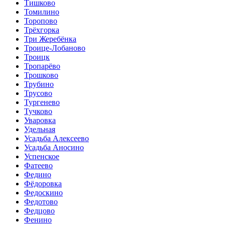
Тишково
Томилино
Торопово
Трёхгорка
Три Жеребёнка
Троице-Лобаново
Троицк
Тропарёво
Трошково
Трубино
Трусово
Тургенево
Тучково
Уваровка
Удельная
Усадьба Алексеево
Усадьба Аносино
Успенское
Фатеево
Федино
Фёдоровка
Федоскино
Федотово
Федцово
Фенино