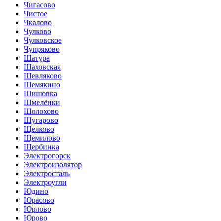
Чигасово
Чистое
Чкалово
Чулково
Чулковское
Чупряково
Шатура
Шаховская
Шевляково
Шемякино
Шишовка
Шмелёнки
Шолохово
Шугарово
Щелково
Щемилово
Щербинка
Электрогорск
Электроизолятор
Электросталь
Электроугли
Юдино
Юрасово
Юрлово
Юрово