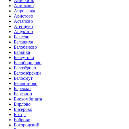
Анискино
Аничково
Апрелевка
Аристово
Астапово
Атепцево
Ашукино
Бакеево
Балашиха
Балобаново
Барвиха
Белеутово
Белобородово
Белозёрово
Белоозёрский
Белоомут
Беляниново
Бережки
Березино
Биокомбината
Бирлово
Бисерово
Битца
Боброво
Богородский