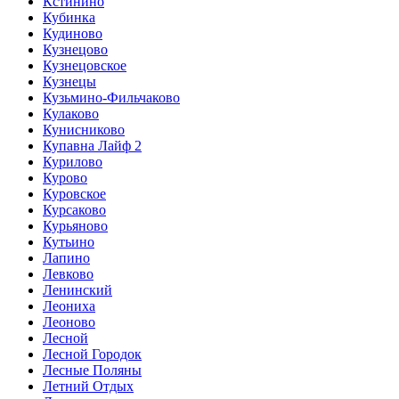
Кстинино
Кубинка
Кудиново
Кузнецово
Кузнецовское
Кузнецы
Кузьмино-Фильчаково
Кулаково
Кунисниково
Купавна Лайф 2
Курилово
Курово
Куровское
Курсаково
Курьяново
Кутьино
Лапино
Левково
Ленинский
Леониха
Леоново
Лесной
Лесной Городок
Лесные Поляны
Летний Отдых