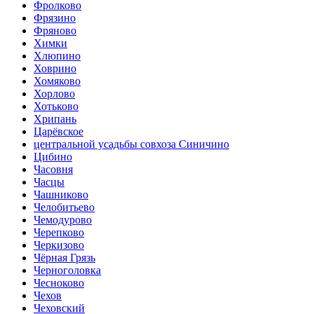
Фролково
Фрязино
Фряново
Химки
Хлюпино
Ховрино
Хомяково
Хорлово
Хотьково
Хрипань
Царёвское
центральной усадьбы совхоза Синичино
Цибино
Часовня
Часцы
Чашниково
Челобитьево
Чемодурово
Черепково
Черкизово
Чёрная Грязь
Черноголовка
Чесноково
Чехов
Чеховский