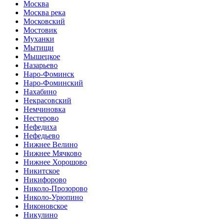
Москва
Москва река
Московский
Мостовик
Муханки
Мытищи
Мышецкое
Назарьево
Наро-Фоминск
Наро-Фоминский
Нахабино
Некрасовский
Немчиновка
Нестерово
Нефедиха
Нефедьево
Нижнее Велино
Нижнее Мячково
Нижнее Хорошово
Никитское
Никифорово
Николо-Прозорово
Николо-Урюпино
Никоновское
Никулино