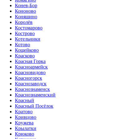
Конев-Бор
Кононово
Коняшино
Королёв
Костомарово
Кострово
Котельники
Котово
Кощейково
Красково
Красная Горка
Красноармейск
Красновидово
Красногорск
Краснозаводск
Краснознаменск
Краснознаменский
Красный
Красный Посёлок
Кратово
Кривцово
Кружева
Крылатки
Крюково