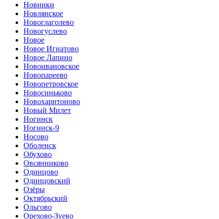
Новинки
Новлянское
Новоглаголево
Новогуслево
Новое
Новое Игнатово
Новое Лапино
Новоивановское
Новопареево
Новопетровское
Новосиньково
Новохаритоново
Новый Милет
Ногинск
Ногинск-9
Носово
Оболенск
Обухово
Овсянниково
Одинцово
Одинцовский
Озёры
Октябрьский
Ольгово
Орехово-Зуево