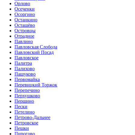
Орлово
Осеченки
Осоргино
Останкино
Осташёво
Островцы
Отрадное
Павлино
Павловская Слобода
Павловский Посад
Павловское
Палитра
Палихово
Пашуково
Первомайка
Перевицкий Торжок
Перепечино
Перхушково
Першино
Пески
Петелино
Петрово-Дальнее
Петровское
Пешки
Пирогово