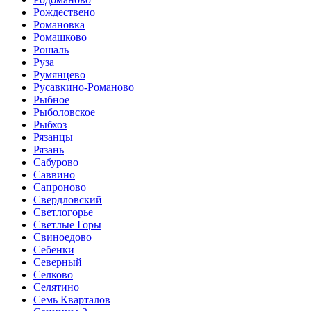
Рождествено
Романовка
Ромашково
Рошаль
Руза
Румянцево
Русавкино-Романово
Рыбное
Рыболовское
Рыбхоз
Рязанцы
Рязань
Сабурово
Саввино
Сапроново
Свердловский
Светлогорье
Светлые Горы
Свиноедово
Себенки
Северный
Селково
Селятино
Семь Кварталов