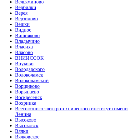
Вельяминово
Вербилки
Верея
Верзилово
Вёшки
Видное
Вишняково
Владычино
Власиха
Власово
ВНИИССОК
Внуково
Володарского
Волоколамск
Волоколамский
Ворщиково
Ворыпаево
Воскресенск
Вохринка
Всесоюзного электротехнического института имени
Ленина
Высоково
Высоковск
Вялки
Вялковское