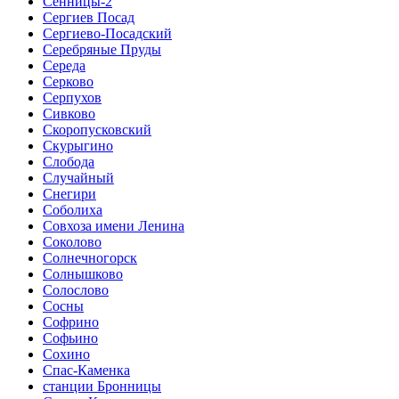
Сенницы-2
Сергиев Посад
Сергиево-Посадский
Серебряные Пруды
Середа
Серково
Серпухов
Сивково
Скоропусковский
Скурыгино
Слобода
Случайный
Снегири
Соболиха
Совхоза имени Ленина
Соколово
Солнечногорск
Солнышково
Солослово
Сосны
Софрино
Софьино
Сохино
Спас-Каменка
станции Бронницы