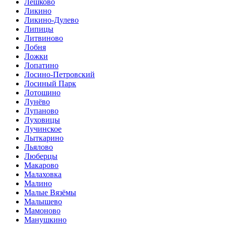
Лешково
Ликино
Ликино-Дулево
Липицы
Литвиново
Лобня
Ложки
Лопатино
Лосино-Петровский
Лосиный Парк
Лотошино
Лунёво
Лупаново
Луховицы
Лучинское
Лыткарино
Льялово
Люберцы
Макарово
Малаховка
Малино
Малые Вязёмы
Малышево
Мамоново
Манушкино