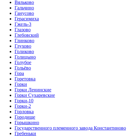
Вяльково
Гальчино
Ганусово
Герасимиха
Гжель-3
Глазово
Глебовский
Глинково
Глухово
Голиково
Голицыно
Голубое
Гольёво
Гора
Горетовка
Горки
Горки Ленинские
Горки Сухаревские
Горки-10
Горки-2
Горловка
Городище
Горышкино
Государственного племенного завода Константиново
Гребеньки